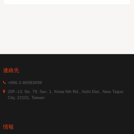
連絡先
+886-2-86983698
20F.-13, No. 79, Sec. 1, Xintai 5th Rd., Xizhi Dist., New Taipei
City, 22101, Taiwan
情報