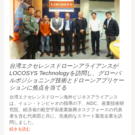
ントが受信システムに与える影響を軽減するため
に、ESDおよびサージ保護回路を統合していま
す。 標準ケーブルの長さは3メートルで、完全にシ
ールドされており、高カバレッジの編組絶縁体を使
用し、引っ張りや回転ストレスに対する耐性を高め
るためにケーブルとコネクタの接合部が機械的に強
化されています。 設置の柔軟性のために、アンテ
ナベースは3M工業用グレードの高性能接着剤マウ
ントまたはM12メッキナットマウントのいずれかを
サポートし、エンクロージャは優れたアンテナ放射
性能に最適化された低プロファイルの円形デザイン
を採用しています。 LOCOSYSのOmni-8181-P15
台湾エクセレンスドローンアライアンスが
パッチアンテナは、LOCOSYS Technologyによっ
LOCOSYS Technologyを訪問し、グローバ
て独自に設計・製造されており、GNSSアンテナ工
ルポジショニング技術とドローンアプリケー
学、RF回路設計、高周波電磁シミュレーション、
システム統合における数十年の専門知識を活用して
ションに焦点を当てる
います。 初期設計段階から、製品は国際的な産業
台湾エクセレンスドローン海外ビジネスアライアンス
および通信基準に準拠しており、アンテナ放射パタ
は、イェン・トンピャオの指導の下、AIDC、産業技術研
ーンの最適化、インピーダンスマッチング、フィル
究院、経済省の航空宇宙産業振興タスクフォースの代表
ターおよびアンプのアーキテクチャ、さらに包括的
な干渉耐性と環境信頼性の検証を含んでいます。
者を含む代表団と共に、先進的なスマート製造企業を訪
製造プロセスは、入荷材料の検査、工程内品質管
問しました。
理、RF性能測定、環境および耐久性テスト、出荷
続きを読む
前の100%最終検査を含む厳格な品質管理およびテ