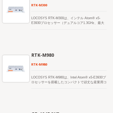
ーションをサポートしており、厳しい環境でも位置
RTK-M300
決めの継続性と信頼性を向上させることができま
す。 RTK-15D製品は、河川チャンネルの探索、ウ
ェイポイントの収集、建設現場のマッピングシステ
LOCOSYS RTK-M300は、インテル Atom® x5-
ム、高速道路のマッピング、パイプラインのマッピ
E3930プロセッサー（デュアルコア1.3GHz、最大
ング、その他の地理的マッピングシステムを対象と
1.8GHzブースト）を搭載したコンパクトで頑丈な
した、Type-Cケーブルを介して任意のAndroidスマ
産業用コンピュータで、アルミニウム製のトップケ
ートフォンまたはタブレットで簡単に使用できま
ースとシートメタルを備えており、過酷な環境やノ
す。 さらに、LOCOSYSはユニーク
イズのないアドホックネットワーク環境に適してい
な"Firebird_P"アプリSWを提供しており、ユーザー
ます。 LOCOSYS RTK-M300は、グローバル
フレンドリーな操作インターフェースを備えている
GPS/Glonass/Beidou/Galileo/QZSS衛星をサポート
RTK-M980
ため、ユーザーは自分で"基地局モード"または"ロ
する高度なRTK（リアルタイムキネマティクス）受
ーバーモード"に設定することができます。これは
信機で、L1+L5デュアル周波数およびマルチコンス
RTK-M980
非常に便利な製品です。柔軟なUSBインターフェ
テレーションRTK位置決定ソリューションを提供し
ースにより、市場の他のGNSS受信機との強力な互
ます。 RTK-M300は、全周波数の4G-LTE通信ボー
換性を持ち、センチメートル精度のRTKを備えた
ドを採用しており、世界中のLTE、
LOCOSYS RTK-M980は、Intel Atom® x5-E3930プ
Androidシステムに迅速に装備できます。
UMTS/HSPA+、およびGSM/GPRS/EDGEのカバ
ロセッサーを搭載したコンパクトで頑丈な産業用コ
レッジを提供します。 10/100/1000Mbpsのイーサ
ンピュータで、デュアルコアベースクロック
ネットデータと音声接続を特徴としています。 外
1.3GHz（ブースト時最大1.8GHz）、アルミニウム
部SIMソケットを使用することで、ユーザーはSIM
製のトップケースとシートメタルを備えており、厳
カードに便利にアクセスできます。 RTK-M300は
しい環境や無音のアドホックネットワーク環境に対
Win10（またはLinux）オペレーティングシステム
応するように設計されています。 LOCOSYS
をインストールし、LOCOSYSに適しています。
RTK-M980は、グローバル