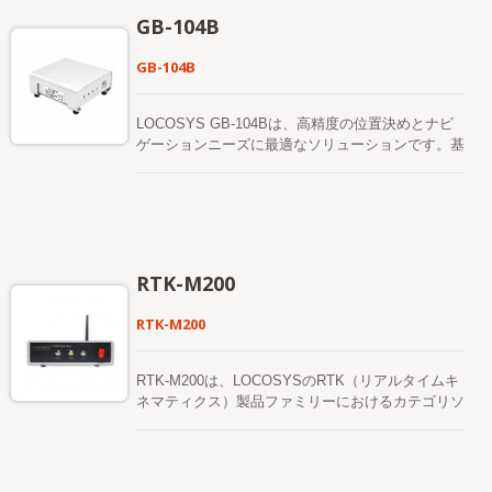
精度を向上させます。 GB-10WBは1408のスーパ
RTKローバーとして、使用および設置が非常に速く
GB-104B
ー チャンネルをサポートし、適応型の妨害防止技
便利です。 RTK-M980は、テレメトリックモニタ
術を内蔵しています。 RTKの位置精度（RMS）
リングや測量アプリケーションのさまざまな要求に
GB-104B
は、水平：0.8 cm + 1ppm、垂直：1.5 cm + 1ppm
応える柔軟性を維持します。
です。 GB-10WB製品は、厳格なMIL-STD 810H振
動試験に合格しました。
LOCOSYS GB-104Bは、高精度の位置決めとナビ
ゲーションニーズに最適なソリューションです。基
づいているのは マルチコンステレーション、マル
チ周波数（L1/L2/L5）です。 RTK（リアルタイム
キネマティクス）に対応した衛星位置受信機は、グ
ローバルナビゲーション衛星システム（GNSS）か
らの通常信号と、別の補正データストリームを受信
し、位置精度を向上させます。 GB-104Bは1408
RTK-M200
のスーパー チャンネルをサポートし、適応型ジャ
ミング防止技術を内蔵しています。 RTKの位置精
RTK-M200
度（RMS）は、水平：0.8 cm + 1ppm、垂直：1.5
cm + 1ppmです。 GB-104B製品は、厳格なMIL-
STD 810H振動試験に合格しています。
RTK-M200は、LOCOSYSのRTK（リアルタイムキ
ネマティクス）製品ファミリーにおけるカテゴリソ
リューションです。 RTK-M200はRTKセットアッ
プにおける基準局として機能します。 システムは
センチメートルレベルのRTMデュアルバンド
（L1+L5）GNSSモジュールと4G LTEモデムモジュ