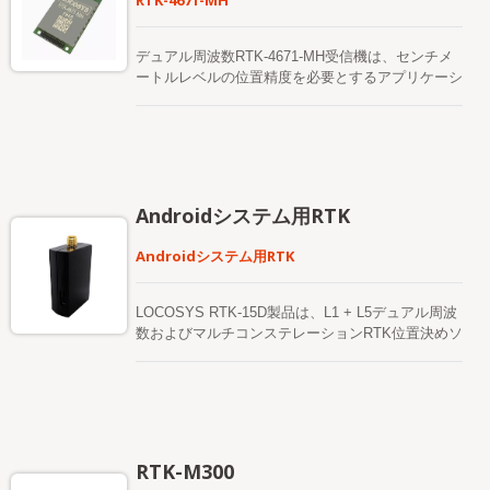
RTK-4671-MH
デュアル周波数RTK-4671-MH受信機は、センチメ
ートルレベルの位置精度を必要とするアプリケーシ
ョン向けに設計された、コンパクトでコスト効果が
高く、高精度なGNSS RTKボードです。GPS、
GLONASS、BeiDou、GALILEO、QZSS、SBASな
どの複数の星座をサポートし、 厳しい環境下でも
RTKソリューションの継続性と信頼性。このボード
は、ローバーモードまたは基地局モードのいずれか
Androidシステム用RTK
で設定できます。 多用途、コンパクト、スマー
ト、低消費電力、高更新レートのLOCOSYS RTK-
Androidシステム用RTK
4671-MHは、ほとんどの位置情報ベースのアプリケ
ーションの要件を満たしています。
LOCOSYS RTK-15D製品は、L1 + L5デュアル周波
数およびマルチコンステレーションRTK位置決めソ
リューションで、1cmの高精度位置決め精度を提供
します。 位置精度仕様は「センチメートルレベ
ル」で、USBに直接接続されており、すべての
Androidデバイスを即座にアップグレードし、(RTK)
高精度位置精度を迅速に実装できる。 受信機は
GPS、GLONASS、BeiDou、GALILEO、QZSS、
RTK-M300
SBASおよびその他のグローバルマルチコンステレ