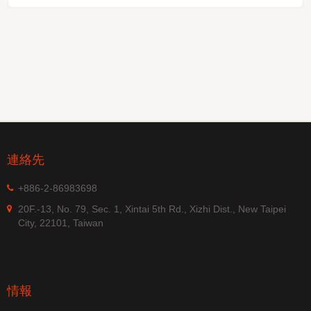
ストシステムを実施し、一貫した性能と長期的な信
頼性を確保します。 強力な研究開発能力と厳格な
品質管理システムに支えられたOmni-8181-P15パッ
チアンテナは、高ノイズ、電磁的に複雑で厳しい環
境条件下でも高精度で信頼性の高いGNSS受信を提
供し、通信基地局、タイミングおよび同期システ
ム、インテリジェント交通、AMR/AGV/UAV/UGV
プラットフォーム、エネルギー監視機器、車両シス
テム、そして自律位置決めアプリケーションに最適
なソリューションとなっています。
連絡先
+886-2-86983698
20F.-13, No. 79, Sec. 1, Xintai 5th Rd., Xizhi Dist., New Taipei
City, 22101, Taiwan
情報