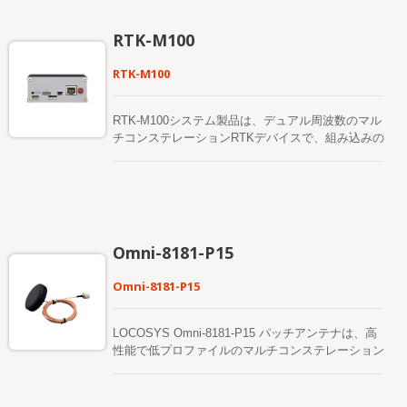
ールを組み合わせています。 モバイルRTK補正信
号は、セルラーネットワークを介して送信されま
RTK-M100
す。 これは、丘陵地帯や散在する畑でも繰り返し
正確さを提供します。
RTK-M100
RTK-M100システム製品は、デュアル周波数のマル
チコンステレーションRTKデバイスで、組み込みの
NXP® i.MX 6（自動車グレード）高性能プロセッ
サを搭載し、センチメートル精度のGNSS測定を提
供します。これらはすべて、基準局またはローバー
として動作できます。通信インターフェースは2つ
あり、Ethernetと4G/LTEが含まれています。これ
らの組み込み通信機能を通じて、外部ホストとのロ
Omni-8181-P15
ーカルまたはクラウドデータセンター通信が可能で
す。
Omni-8181-P15
LOCOSYS Omni-8181-P15 パッチアンテナは、高
性能で低プロファイルのマルチコンステレーション
アクティブGNSSセラミックパッチアンテナで、
GPS、BDS、GLONASS、Galileo、QZSS衛星シス
テムをサポートし、L1 + L5周波数帯域をカバーし