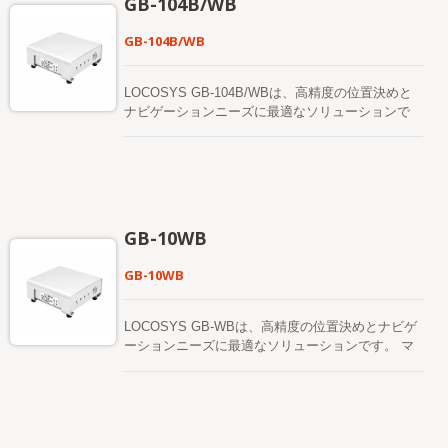
GB-104B/WB
Firebirdアプリケーションソフトウェアは、ユーザ
GPS/GLONASS/BeiDou/GALILEO/QZSS、
ーフレンドリーなグラフィカル操作インターフェー
L1+L2+L5デュアル周波数およびマルチコンステレ
GB-104B/WB
スを提供し、「基地局」管理や「ローバー」使用の
ーションRTK位置決定ソリューションをサポートす
いずれにも使用できます。 ファンレスのコンパク
る高度なRTK（リアルタイムキネマティック）受信
トなデザイン、認証された（-30〜+70度）高温お
機です。RTK-M980は、フル周波数4G-LTE通信ボ
LOCOSYS GB-104B/WBは、高精度の位置決めと
よび低温テスト、（MIL-STD-810）軍用規格の振動
ードを採用しており、世界中のLTE、
ナビゲーションニーズに最適なソリューションで
テストにより、迅速かつ簡単なインストールを提供
UMTS/HSPA+、およびGSM/GPRS/EDGEのカバ
す。 マルチコンステレーション、マルチ周波数
します。 これは、コンピュータシステムを配置す
レッジを提供します。10/100/1000Mbpsのイーサネ
（L1/L2/L5）に基づいています。 RTK（リアルタ
るための限られたスペースを持つRTK基地局専用で
ットデータおよび音声接続機能を備えています。外
イムキネマティクス）に対応した衛星位置受信機
すが、その機能を犠牲にすることなくスペースを妥
部SIMソケットを使用することで、ユーザーはSIM
は、グローバルナビゲーション衛星システム
協することはありません。 RTK基準局またはRTK
カードに便利にアクセスできます。RTK-M980は
（GNSS）からの通常信号と、別の補正データスト
ローバーとして、使用および設置が非常に速く便利
Win10（またはLinux）オペレーティングシステム
リームを受信し、位置精度を向上させます。 GB-
です。 RTK-M300は、テレメトリックモニタリン
GB-10WB
をインストールしており、LOCOSYSに適していま
104B/WBは1408のスーパー チャンネルをサポート
グや測量アプリケーションのさまざまな要求に応え
す。 Firebirdアプリケーションソフトウェアは、ユ
し、適応型のジャミング防止技術を内蔵していま
る柔軟性を維持しています。
GB-10WB
ーザーフレンドリーなグラフィカル操作インターフ
す。 RTKの位置精度（RMS）は、水平：0.8 cm +
ェースを提供し、「基地局」管理や「ローバー」使
1ppm、垂直：1.5 cm + 1ppmです。 GB-10XX製品
用のいずれにも使用できます。 ファンレスのコン
は、厳格なMIL-STD 810H振動試験に合格しまし
LOCOSYS GB-WBは、高精度の位置決めとナビゲ
パクトなデザイン、認証された（-30〜+70度）高
た。
ーションニーズに最適なソリューションです。 マ
温および低温テスト、（MIL-STD-810）軍用規格の
ルチコンステレーション、マルチ周波数
振動テストにより、迅速かつ簡単なインストールを
（L1/L2/L5）です。 RTK（リアルタイムキネマテ
提供します。 これは、コンピュータシステムを配
ィクス）に対応した衛星位置受信機は、グローバル
置するための限られたスペースを持つRTK基地局専
ナビゲーション衛星システム（GNSS）からの通常
用ですが、その機能を犠牲にすることなくスペース
信号と、別の補正データストリームを受信し、位置
を妥協することはありません。 RTK基準局または