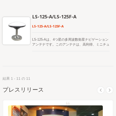
ています。 このアンテナは、高品質のセラミック
パッチ放射素子と低ノイズのアクティブ増幅回路を
統合しており、受信感度と全体的な位置決定性能を
LS-125-A/LS-125F-A
効果的に向上させます。 その低プロファイルのフ
ラット構造は、美観、機械的堅牢性、設置の柔軟性
LS-125-A/LS-125F-A
の最適なバランスを提供し、屋外の固定設置、産業
機器のエンクロージャ、通信およびタイミングシス
テムに適しています。 このアンテナは、標準のN型
LS-125-Aは、4つ星の多周波数衛星ナビゲーション
（N-J / Nプラグ）RFコネクタとRG316/U防水同軸
アンテナです。このアンテナは、高利得、ミニチュ
ケーブルを備えており、さまざまなGNSS受信機、
ア化、高感度、多システム互換性、高信頼性の特性
通信機器、時刻同期モジュールとのシームレスな互
を持ち、ユーザーのニーズを効果的に満たすことが
換性を実現しています。 RFおよび機械設計の観
できます。 LS-125F-Aは、BDS、GPS、
点から、LOCOSYS Omni-8181-P15パッチアンテ
GLONASS、Galileoなどの複数のシステムからの衛
ナはIP67等級の防水および防塵エンクロージャー
星ナビゲーション信号の受信をサポートする高精度
を備えており、塵の侵入に対する完全な保護を提供
の空気型マルチバンド測定アンテナです。 このア
し、風、日光、雨に長時間さらされても信頼性のあ
結果 1 - 11 の 11
ンテナは空気媒介技術を使用しており、高利得、優
る動作を保証します（長期間の水没は推奨されませ
れた円偏波性能、高い位置決め精度、低仰角での良
ん）。 このアンテナは内部に低ノイズ増幅器
プレスリリース
好な受信性能を備えています。 運転者訓練、自動
（LNA）と高選択性フロントエンドフィルターを組
運転基地局のリファレンスステーションネットワー
み込んでおり、ノイズや隣接バンドの干渉を効果的
キング要件、高精度マッピングなどの分野で使用で
に抑制し、信号対ノイズ比（SNR）と位置安定性
きます。
を大幅に改善します。 このアンテナは28 dBのアク
ティブゲインを提供し、静電気放電や過渡電圧イベ