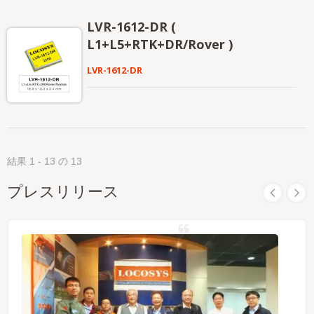
BeiDou、GALILEO、QZSSの同時受信をサポート
し、厳しい環境下でもRTKソリューションの可用性
LVR-1612-DR (
と信頼性を向上させます。
L1+L5+RTK+DR/Rover )
LVR-1612-DR
結果 1 - 13 の 13
プレスリリース