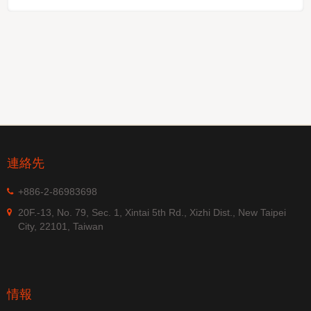
連絡先
+886-2-86983698
20F.-13, No. 79, Sec. 1, Xintai 5th Rd., Xizhi Dist., New Taipei
City, 22101, Taiwan
情報