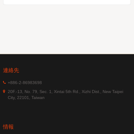
連絡先
+886-2-86983698
20F.-13, No. 79, Sec. 1, Xintai 5th Rd., Xizhi Dist., New Taipei
City, 22101, Taiwan
情報