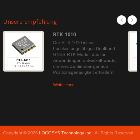
Unsere Empfehlung
RTK-1010
Der RTK-1010 ist ein
hochleistungsfähiges Dualband-
GNSS-RTK-Modul, das für
Anwendungen entwickelt wurde,
die eine Zentimeter-genaue
Positionsgenauigkeit erfordern.
Weiterlesen
Copyright © 2026
LOCOSYS Technology Inc.
. All Rights Reserved.