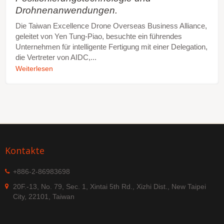
Drohnenanwendungen.
Die Taiwan Excellence Drone Overseas Business Alliance,
geleitet von Yen Tung-Piao, besuchte ein führendes
Unternehmen für intelligente Fertigung mit einer Delegation,
die Vertreter von AIDC,...
Weiterlesen
Kontakte
+886-2-86983698
20F.-13, No. 79, Sec. 1, Xintai 5th Rd., Xizhi Dist., New Taipei
City, 22101, Taiwan