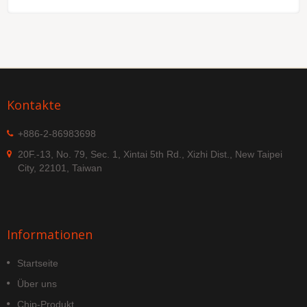
Kontakte
+886-2-86983698
20F.-13, No. 79, Sec. 1, Xintai 5th Rd., Xizhi Dist., New Taipei
City, 22101, Taiwan
Informationen
Startseite
Über uns
Chip-Produkt