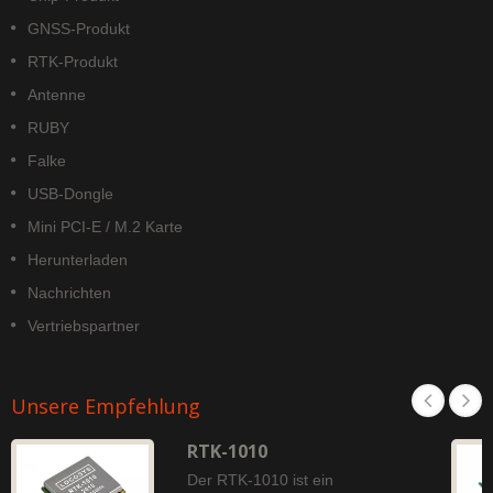
GNSS-Produkt
RTK-Produkt
Antenne
RUBY
Falke
USB-Dongle
Mini PCI-E / M.2 Karte
Herunterladen
Nachrichten
Vertriebspartner
Unsere Empfehlung
RTK-1010
Der RTK-1010 ist ein