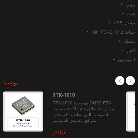
روبي
هوك
دونجل USB
بطاقة Mini PCI-E / M.2
تحميل
أخبار
الموزعون
توصيتنا
RTK-1010
RTK-1010 هو وحدة GNSS RTK
مزدوجة النطاق عالية الأداء مصممة
للتطبيقات التي تتطلب دقة تحديد
المواقع بمستوى السنتيمتر.
اقرأ أكثر