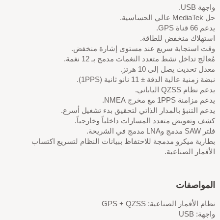
واجهة USB.
حل MediaTek عالي الحساسية.
يدعم 66 قناة GPS.
استهلاك منخفض للطاقة.
وقت استجابة سريع عند مستوى إشارة منخفض.
مُعالج تداخل نشط متعدد النغمات مدمج بـ 12 نغمة.
معدل تحديث يصل إلى 10 هرتز.
نبضة زمنية عالية الدقة ± 11 نانو ثانية (1PPS).
يدعم نظام QZSS الياباني.
يدعم مزامنة 1PPS مع مخرج NMEA.
يدعم التنبؤ بالمدار الذاتي لتحقيق بدء تشغيل أسرع.
كشف وتعويض متعدد المسارات داخلياً وخارجياً.
فلتر SAW مدمج وLNA مدمج في الشريحة.
بطارية ميكرو مدمجة للاحتفاظ ببيانات النظام لتسريع اكتساب
الأقمار الصناعية.
المواصفات
نظام الأقمار الصناعية: GPS + QZSS
واجهة: USB