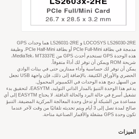
LOCOSYS LS26030-2RE و LS26031-2RE هما وحدات GPS
مدمجة في بطاقة PCIe Full-Mini أو بطاقة PCIe Half-Mini. وظيفة
هذه الوحدة GPS تستخدم أحدث GPS من MediaTek، MT3337E،
شريحة ROM ويمكن أن توفر لك أداءً متفوقاً.
يمكن أن توفر لك حساسية وأداء ممتازين حتى في بيئات الوادي
الحضري والأوراق الكثيفة. بالإضافة إلى ذلك، فإن واجهة USB تجعل
من السهل دمج هذه الوحدات في الكمبيوتر المحمول.
يدعم هذا الوحدة التنبؤ بالمدار الذاتي التوليد، EASYTM، لتحقيق بدء
تشغيل أسرع في حالة البرد والحالة الدافئة. لا يحتاج EASYTM إلى أي
مساعدة من الشبكة أو تدخل وحدة المعالجة المركزية المضيفة. التنبؤ
صالح لمدة تصل إلى 3 أيام ويتم تحديثه تلقائيًا من وقت لآخر عندما
تكون وحدة GPS مشغلة والأقمار الصناعية متاحة.
الميزات