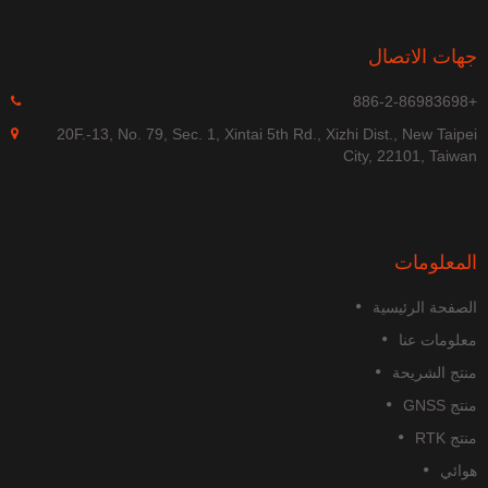
جهات الاتصال
+886-2-86983698
20F.-13, No. 79, Sec. 1, Xintai 5th Rd., Xizhi Dist., New Taipei
City, 22101, Taiwan
المعلومات
الصفحة الرئيسية
معلومات عنا
منتج الشريحة
منتج GNSS
منتج RTK
هوائي