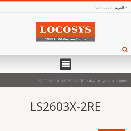
العربية
Home
منتج
بطاقة PCI-E / M.2
LS2603x-2RE
LS2603X-2RE