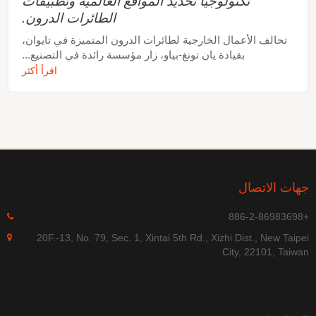
تكنولوجيا تحديد المواقع العالمية وتطبيقات
الطائرات الدرون.
تحالف الأعمال الخارجية لطائرات الدرون المتميزة في تايوان،
بقيادة يان تونغ-بياو، زار مؤسسة رائدة في التصنيع...
اقرأ أكثر
جهات الاتصال
+886-2-86983698
20F.-13, No. 79, Sec. 1, Xintai 5th Rd., Xizhi Dist., New Taipei
City, 22101, Taiwan