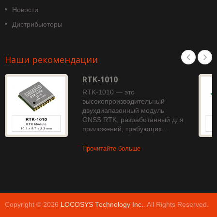
Новости
Дистрибьюторы
Наши рекомендации
RTK-1010
RTK-1010 — это
высокопроизводительный
двухдиапазонный модуль
GNSS RTK, разработанный для
приложений, требующих...
Прочитайте больше
Copyright © 2026
LOCOSYS Technology Inc.
. All Rights Reserved.