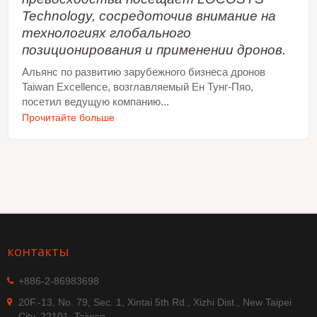
Technology, сосредоточив внимание на
технологиях глобального
позиционирования и применении дронов.
Альянс по развитию зарубежного бизнеса дронов
Taiwan Excellence, возглавляемый Ен Тунг-Пяо,
посетил ведущую компанию...
Прочитайте больше
контакты
+886-2-86983698
20F.-13, No. 79, Sec. 1, Xintai 5th Rd., Xizhi Dist., New Taipei
City, 22101, Taiwan