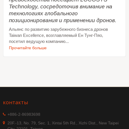
Technology, сосредоточив внимание на
технологиях глобального
позиционирования и применении дронов.
Альянс по развитию зарубежного бизнеса дронов
Taiwan Excellence, возглавляемый Ен Тунг-Пяо,
посетил ведущую компанию...
Прочитайте больше
контакты
+886-2-86983698
20F.-13, No. 79, Sec. 1, Xintai 5th Rd., Xizhi Dist., New Taipei
City, 22101, Taiwan