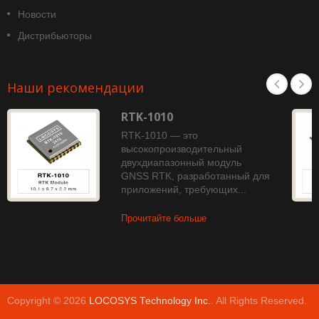
Новости
Дистрибьюторы
Наши рекомендации
RTK-1010
RTK-1010 — это
высокопроизводительный
двухдиапазонный модуль
GNSS RTK, разработанный для
приложений, требующих...
Прочитайте больше
Copyright © 2026
LOCOSYS Technology Inc.
. All Rights Reserved.