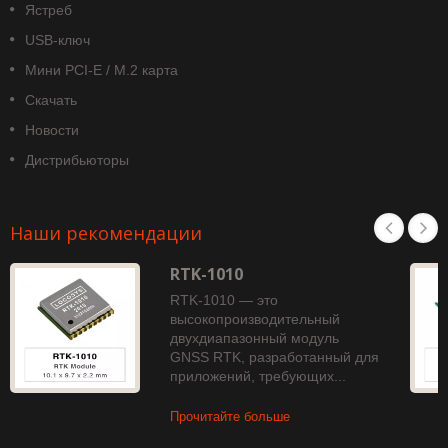
Ястреб
USB-ключ
Мини PCI-E / M.2 карта
Скачать
Новости
Дистрибьюторы
Наши рекомендации
RTK-1010
RTK-1010 — это
высокопроизводительный
двухдиапазонный модуль
GNSS RTK, разработанный для
приложений, требующих...
Прочитайте больше