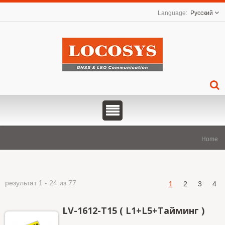
Русский
Home
результат 1 - 24 из 77
1
2
3
4
LV-1612-T15 ( L1+L5+Тайминг )