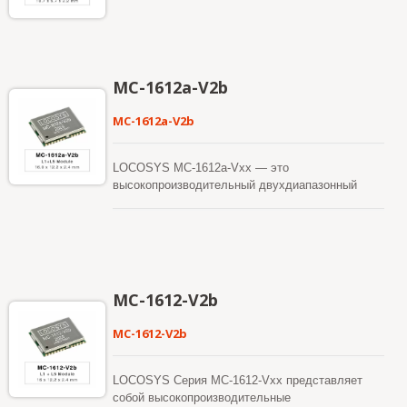
MC-1612a-V2b
MC-1612a-V2b
LOCOSYS MC-1612a-Vxx — это
высокопроизводительный двухдиапазонный
модуль GNSS позиционирования, способный
отслеживать все глобальные гражданские
навигационные системы. Он использует 12-нм
технологический процесс и интегрирует
эффективную архитектуру управления
питанием для обеспечения низкого потребления
MC-1612-V2b
энергии и высокой чувствительности. Кроме
того, одновременный прием сигналов
MC-1612-V2b
диапазонов L1 и L5 снижает многопутевую
задержку и достигает более точного
позиционирования. Модуль поддерживает
LOCOSYS Серия MC-1612-Vxx представляет
гибридное предсказание эфемерид для
собой высокопроизводительные