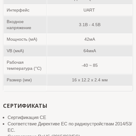
Интерфейс
UART
Входное
3.1В - 4.5В
напряжение
Мощность (мА)
42мА
VB (мкА)
64мкА
Рабочая
-40 ~ 85
температура (°C)
Размер (мм)
16 x 12.2 x 2.4
мм
СЕРТИФИКАТЫ
Сертификация CE
Соответствие Директиве ЕС по радиоустройствам 2014/53/
ЕС.