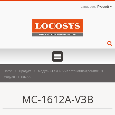
Русский
Home
Продукт
Модуль GPS/GNSS в автономном режиме
Модули L1+IRNSS
MC-1612A-V3B