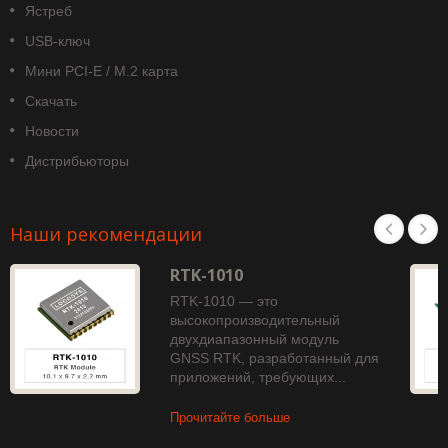
Ястреб
USB-ключ
Мини PCI-E / M.2 карта
Скачать
Новости
Дистрибьюторы
Наши рекомендации
RTK-1010
RTK-1010 — это
высокопроизводительный
двухдиапазонный модуль
GNSS RTK, разработанный для
приложений, требующих...
Прочитайте больше