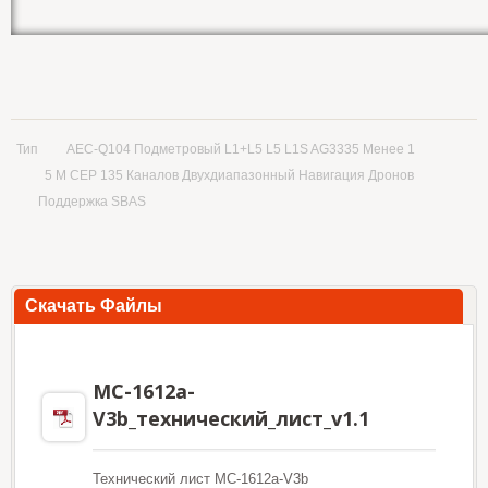
Тип
AEC-Q104 Подметровый L1+L5 L5 L1S AG3335 Менее 1
5 М CEP 135 Каналов Двухдиапазонный Навигация Дронов
Поддержка SBAS
Скачать Файлы
MC-1612a-
V3b_технический_лист_v1.1
Технический лист MC-1612a-V3b