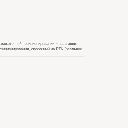
есшумному компактному дизайну,
ов) и испытаниям на вибрацию по военному
для базовой станции RTK с ограниченным
шении ее функций. Будь то базовая станция
-M980 сохраняет гибкость для удовлетворения
ниям.
сокоточной позиционировании и навигации.
озиционирования, способный на RTK (реальное
никовых систем (GNSS) вместе с отдельным
рования. GB-104B/WB поддерживает 1408
сть позиционирования для RTK (RMS)
 GB-10XX прошел строгие испытания на