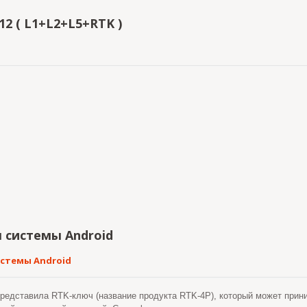
12 ( L1+L2+L5+RTK )
 системы Android
истемы Android
едставила RTK-ключ (название продукта RTK-4P), который может приним