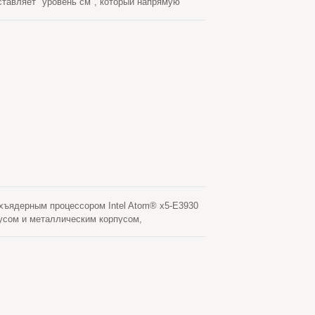
ставляет "уровень см", который напрямую
бновленным и нацеленным на высокоточные
ования, геодезических изысканий,
ъядерным процессором Intel Atom® x5-E3930
пусом и металлическим корпусом,
LOCOSYS RTK-M980 имеет продвинутый RTK
LONASS/BeiDou/GALILEO/QZSS, L1+L2+L5
 плату связи полного диапазона 4G-LTE,
подключение к Ethernet со скоростью
ы он позволяет пользователю удобно получать
nux), подходит для LOCOSYS Программное
лей, независимо от того, используется ли оно