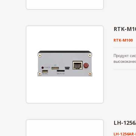
RTK-M1
RTK-M100
Продукт си
высококаче
Все они мог
Благодаря 
LH-1256
LH-1256AR-