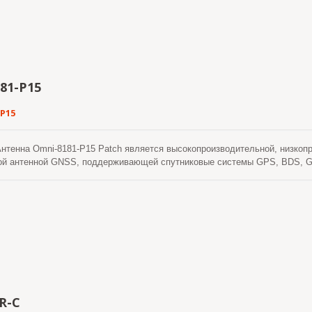
81-P15
P15
тенна Omni-8181-P15 Patch является высокопроизводительной, низкоп
ой антенной GNSS, поддерживающей спутниковые системы GPS, BDS, G
диапазоны L1 + L5. Антенна интегрирует высококачественный керамичес
ым контуром с низким уровнем шума, эффективно повышая чувствитель
вания. Его низкопрофильная плоская структура обеспечивает оптималь
установки, что делает его хорошо подходящим для стационарных установ
го оборудования, а также для систем связи и синхронизации. Антенна
ер) и водонепроницаемым коаксиальным кабелем RG316/U, что обеспечи
NSS-приемников, коммуникационных устройств и модулей синхронизации
го дизайна, антенна LOCOSYS Omni-8181-P15 имеет корпус с рейтингом
 полную защиту от попадания пыли и надежную работу при длительном 
нное погружение не рекомендуется). Антенна включает в себя внутренн
R-C
лективностью на входе, эффективно подавляя шум и помехи из соседних