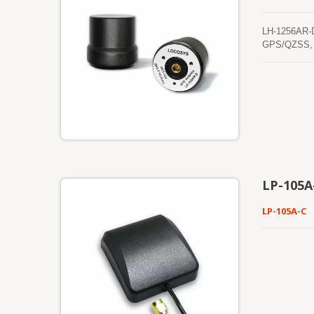
LH-1256AR-D
GPS/QZSS, 
делают ее 
средства, д
общественна
винтовой к
разработана
для различ
LP-105A
LP-105A-C