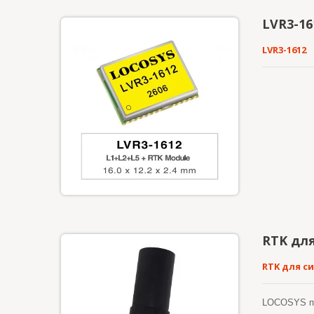
LVR3-16
LVR3-1612
RTK для
RTK для с
LOCOSYS пр