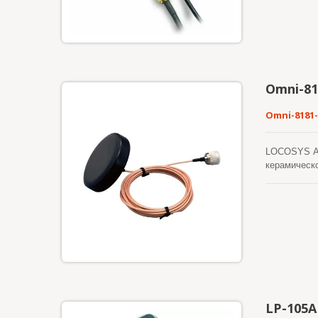
Omni-81
Omni-8181-
LOCOSYS Ан
керамическ
частотные 
усилительн
позициониро
и гибкости 
промышленно
J / N штек
спектром G
механическо
обеспечивая
(долговреме
LP-105A
высокой се