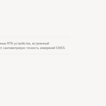
нные RTK-устройства, встроенный
ет сантиметровую точность измерений GNSS.
са связи, включая Ethernet и 4G/LTE.
имодействие с внешним хостом.