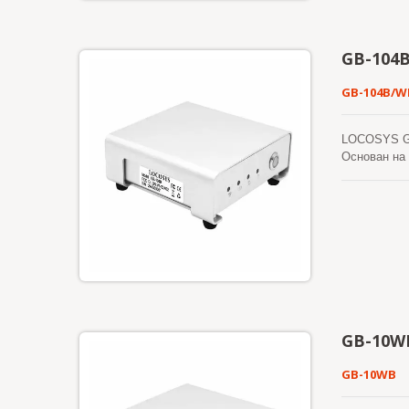
для управл
сертифициро
стандарту (
GB-104
пространств
RTK или RTK
GB-104B/W
различных 
LOCOSYS GB
Основан на 
время кине
потоком ко
суперканал
составляет 
вибрацию п
GB-10W
GB-10WB