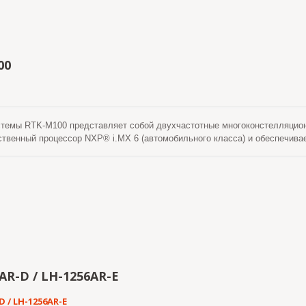
00
стемы RTK-M100 представляет собой двухчастотные многоконстелляцио
ственный процессор NXP® i.MX 6 (автомобильного класса) и обеспечива
ут работать в качестве базовой станции или роувера. Есть два интерфей
этим встроенным функциям связи возможно локальное или облачное вза
AR-D / LH-1256AR-E
D / LH-1256AR-E