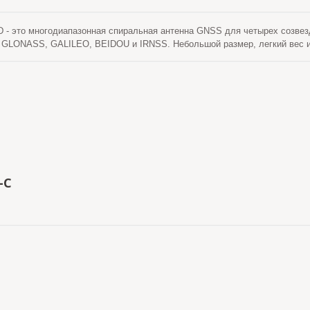
 - это многодиапазонная спиральная антенна GNSS для четырех созвезд
GLONASS, GALILEO, BEIDOU и IRNSS. Небольшой размер, легкий вес и 
идеальной для приложений, требующих точности позиционирования на ур
исплеи дронов, аэрофотосъемка, высокоточная картография, дистанцио
я безопасность. LH-1256AR-E — это компактная и легкая многоконstell
онструкцией, поддерживающая L1, L2, L5 и L-диапазоны систем GPS/Q
 для обеспечения надежного и точного приема GNSS от нескольких спут
ных операционных нужд в сложных условиях.
-C