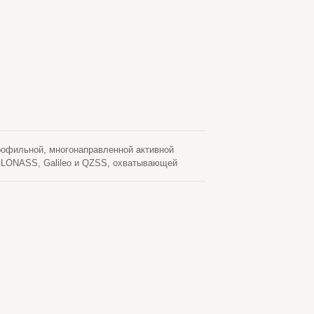
рофильной, многонаправленной активной
LONASS, Galileo и QZSS, охватывающей
кий радиирующий элемент с активным
ность приема и общую производительность
ный баланс эстетики, механической прочности
ок на открытом воздухе, корпусов
 оснащена стандартным RF-разъемом типа N (N-
вает бесшовную совместимость с широким
 времени. С точки зрения радиочастотного и
 IP67, который защищает от воды и пыли,
воздействии ветра, солнечного света и дождя
ий усилитель низкого шума (УНШ) и фильтр с
 диапазонов, одновременно значительно