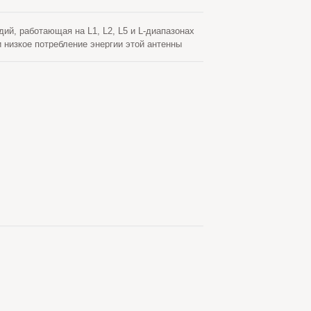
ий, работающая на L1, L2, L5 и L-диапазонах
низкое потребление энергии этой антенны
овне RTK, таких как автономные транспортные
нное зондирование, управление движением и
ation многодиапазонная GNSS антенна с
ZSS, GLONASS, GALILEO, BEIDOU. Эта антенна
никовых систем, что делает ее универсальной