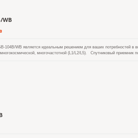
ения "Базовой станцией" или для использования "Ровер". Благодаря б
ванным испытаниям на высокие и низкие температуры (-30 ~ +70 градус
MIL-STD-810), установка осуществляется быстро и легко. Это особенно 
B/WB
ом для размещения компьютерной системы, но без компромиссов в отно
-ровер, его очень быстро и удобно использовать и устанавливать. RTK
B
требований к телеметрическому мониторингу или геодезическим приложе
-104B/WB является идеальным решением для ваших потребностей в вы
многокосмической, многочастотной (L1/L2/L5). Спутниковый приемник п
матики), принимает обычные сигналы от глобальных навигационных спут
рректирующих данных для достижения улучшенной точности позициони
ов и имеет встроенную адаптивную технологию защиты от помех. Точно
Горизонтальная: 0.8 см + 1ppm и Вертикальная: 1.5 см + 1ppm. Продукт
о стандарту MIL-STD 810H.
B