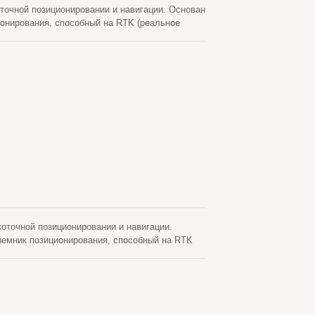
чной позиционировании и навигации. Основан
ионирования, способный на RTK (реальное
никовых систем (GNSS) вместе с отдельным
рования. GB-10WB поддерживает 1408
м. Точность позиционирования для RTK (RMS)
т GB-10WB прошел строгие испытания на
точной позиционировании и навигации.
иемник позиционирования, способный на RTK
ных спутниковых систем (GNSS) вместе с
ионирования. GB-104B поддерживает 1408
сть позиционирования для RTK (RMS)
 GB-104B прошел строгие испытания на