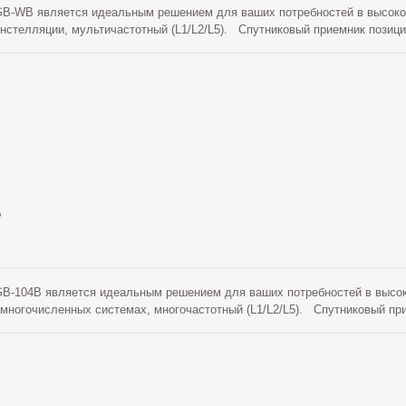
-WB является идеальным решением для ваших потребностей в высокото
нстелляции, мультичастотный (L1/L2/L5). Спутниковый приемник позиц
матики), принимает обычные сигналы от глобальных навигационных спут
рректирующих данных для достижения улучшенной точности позициони
ов и имеет встроенную адаптивную технологию противодействия помеха
Горизонтальная: 0.8 см + 1ppm и Вертикальная: 1.5 см + 1ppm. Продук
о стандарту MIL-STD 810H.
B
-104B является идеальным решением для ваших потребностей в высоко
 многочисленных системах, многочастотный (L1/L2/L5). Спутниковый пр
инематическое), принимает обычные сигналы от глобальных навигацион
потоком данных коррекции для достижения улучшенной точности позиц
ов и имеет встроенную адаптивную технологию защиты от помех. Точно
Горизонтальная: 0,8 см + 1ppm и Вертикальная: 1,5 см + 1ppm. Продукт
о стандарту MIL-STD 810H.