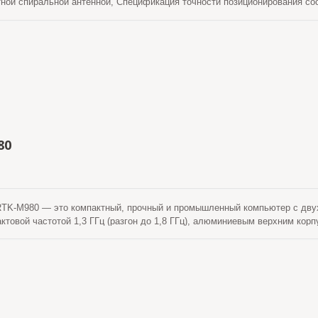
ной спиральной антенной, Спецификация точности позиционирования со
ся к USB Type-C смартфона и позволяет смартфону быть немедленно о
жения, которые могут использоваться для географического картографир
йственных изысканий, кадастровых изысканий и других целей.
80
K-M980 — это компактный, прочный и промышленный компьютер с двух
актовой частотой 1,3 ГГц (разгон до 1,8 ГГц), алюминиевым верхним кор
енный для суровых условий или для бесшумной среды Ad-hoc сети. 
а в реальном времени) приемник, поддерживающий глобальные GPS/G
тоты и многонациональное RTK позиционирование. RTK-M980 использует
ую LTE по всему миру, UMTS/HSPA+ и GSM/GPRS/EDGE. Он предлагает 
 Мбит/с для передачи данных и голоса. С внешним слотом для SIM-карт
IM-карте. RTK-M980 устанавливает операционную систему Win10 (или Li
 Firebird предоставляет удобный графический интерфейс для пользовате