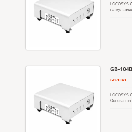
LOCOSYS GB
на мультико
время кине
потоком ко
суперканал
составляет 
вибрацию п
GB-104
GB-104B
LOCOSYS GB
Основан на
(реальное к
отдельным 
суперканал
составляет 
вибрацию п