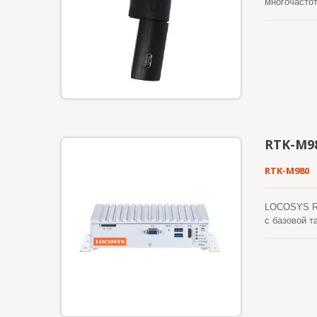
многочастот
подключает
(RTK) прило
сельскохозя
RTK-M9
RTK-M980
LOCOSYS RT
с базовой т
предназнач
(кинематик
двойной час
охватывающ
10/100/1000
доступ к S
обеспечение