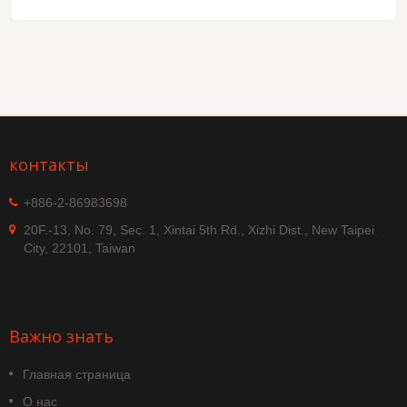
контакты
+886-2-86983698
20F.-13, No. 79, Sec. 1, Xintai 5th Rd., Xizhi Dist., New Taipei
City, 22101, Taiwan
Важно знать
Главная страница
О нас