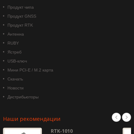
Продукт чипа
Продукт GNSS
Продукт RTK
Антенна
RUBY
Ястреб
USB-ключ
Мини PCI-E / M.2 карта
Скачать
Новости
Дистрибьюторы
Наши рекомендации
RTK-1010