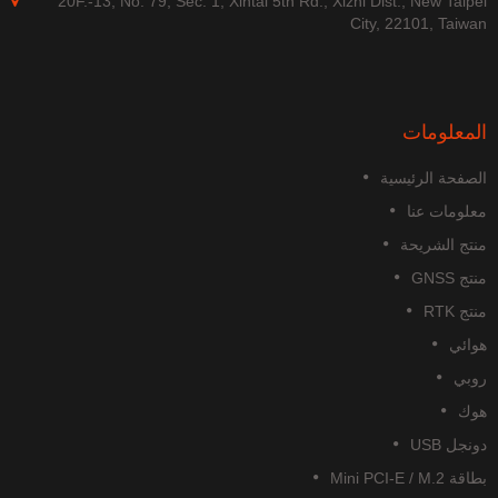
20F.-13, No. 79, Sec. 1, Xintai 5th Rd., Xizhi Dist., New Taipe
City, 22101, Taiwa
لمعلومات
لصفحة الرئيسية
علومات عنا
نتج الشريحة
تج GNSS
تج RTK
وائي
وبي
وك
نجل USB
قة Mini PCI-E / M.2