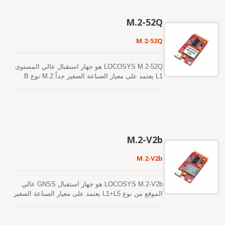
تشغيل بارد في أقل من 15 ثانية.
USB تجعل من السهل دمج هذه الوحدات في الكمبيوتر
المحمول. تدعم هذه الوحدات توقعات الإيفيميريس
M.2-52Q
الهجينة لتحقيق بدء تشغيل أسرع. الأول هو توقعات
الإيفيميريس التي يتم إنشاؤها ذاتياً ولا تحتاج إلى
M.2-52Q
مساعدة الشبكة أو تدخل وحدة المعالجة المركزية
المضيفة. هذا صالح لمدة تصل إلى 3 أيام ويتم تحديثه
تلقائيًا من وقت لآخر عندما يكون وحدة GNSS قيد
LOCOSYS M.2-52Q هو جهاز استقبال عالي المستوى
التشغيل وتكون الأقمار الصناعية متاحة. الأخرى هي
L1 يعتمد على معيار الصناعة الصغير جداً M.2 نوع B.
توقعات الإيفيميريس التي يتم إنشاؤها بواسطة الخادم
باستخدام ناقل USB، يوفر معلومات تحديد المواقع
والتي يتم الحصول عليها من خادم الإنترنت. هذا صالح
العالمية، مع استهلاك مساحة وطاقة قليلة داخل النظام.
لمدة تصل إلى 14 يومًا. يتم تخزين كلا التنبؤات الفلكية
يدعم نظامي Windows وLinux، يمكن دمج M.2-52Q
في الذاكرة الفلاشية على متن الطائرة وتقوم ببدء
بسهولة في أي نظام موجود، بالإضافة إلى إمكانية
تشغيل بارد في أقل من 15 ثانية.
تنفيذه بسهولة في الأنظمة الجديدة. LOCOSYS يتم
بناء M.2-52Q في وحدة LOCOSYS عالية الدقة MG-
M.2-V2b
1612-52Q. تحتوي على شريحة مستقبل GNSS مدمجة
عالية التكامل. يمكنه تحقيق دقة تحديد المواقع 1.5
M.2-V2b
متر (في السماء المفتوحة) مما يمثل تحسينًا بنسبة
40% مقارنةً بالأجيال السابقة من الأجهزة. تتيح
حساسيته الفائقة عند بدء التشغيل البارد له الحصول
LOCOSYS M.2-V2b هو جهاز استقبال GNSS عالي
على الموقع وتتبع الموقع وتحديده بشكل مستقل في
الموقع من نوع L1+L5 يعتمد على معيار الصناعة الصغير
بيئات الإشارة الضعيفة الصعبة. تتيح حساسيته الفائقة
جداً M.2 نوع B. باستخدام ناقل USB، يوفر معلومات
في التتبع تغطية مستمرة للموقع في جميع بيئات
تحديد المواقع العالمية، مع استهلاك مساحة وطاقة قليلة
التطبيقات الخارجية تقريبًا.
داخل النظام. يدعم نظامي Windows وLinux، يمكن