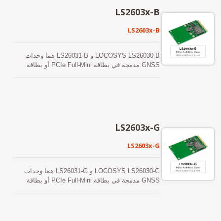
USB تجعل من السهل دمج هذه الوحدات في الكمبيوتر
LS2603x-B
المحمول. يدعم هذا الوحدة التنبؤ بالمدار الذاتي التوليد،
EASYTM، لتحقيق بدء تشغيل أسرع في حالة البرد
LS2603x-B
والحالة الدافئة. لا يحتاج EASYTM إلى أي مساعدة من
الشبكة أو تدخل وحدة المعالجة المركزية المضيفة.
التنبؤ صالح لمدة تصل إلى 3 أيام ويتم تحديثه تلقائيًا من
LOCOSYS LS26030-B و LS26031-B هما وحدات
وقت لآخر عندما تكون وحدة GPS مشغلة والأقمار
GNSS مدمجة في بطاقة PCIe Full-Mini أو بطاقة
الصناعية متاحة.
PCIe Half-Mini. تعتمد وحدة GNSS على شريحة
MT3333 GNSS المتقدمة من MediaTek. يمكن أن
توفر لك حساسية وأداء ممتازين حتى في بيئات الوادي
الحضري والأوراق الكثيفة. بالإضافة إلى ذلك، فإن واجهة
USB تجعل من السهل دمج هذه الوحدات في الكمبيوتر
المحمول. تدعم هذه الوحدات توقعات الإيفيميريس
LS2603x-G
الهجينة لتحقيق بدء تشغيل أسرع. الأول هو توقعات
الإيفيميريس التي يتم إنشاؤها ذاتياً ولا تحتاج إلى
LS2603x-G
مساعدة الشبكة أو تدخل وحدة المعالجة المركزية
المضيفة. هذا صالح لمدة تصل إلى 3 أيام ويتم تحديثه
تلقائيًا من وقت لآخر عندما يكون وحدة GNSS قيد
LOCOSYS LS26030-G و LS26031-G هما وحدات
التشغيل وتكون الأقمار الصناعية متاحة. الأخرى هي
GNSS مدمجة في بطاقة PCIe Full-Mini أو بطاقة
توقعات الإيفيميريس التي يتم إنشاؤها بواسطة الخادم
PCIe Half-Mini. تعتمد وحدة GNSS على شريحة
والتي يتم الحصول عليها من خادم الإنترنت. هذا صالح
MT3333 GNSS المتقدمة من MediaTek. يمكنها أن
لمدة تصل إلى 14 يومًا. يتم تخزين كلا التنبؤات الفلكية
توفر لك حساسية وأداءً متفوقين حتى في بيئات الوادي
في الذاكرة الفلاشية على متن الطائرة وتقوم ببدء
الحضري والأشجار الكثيفة. بالإضافة إلى ذلك، فإن واجهة