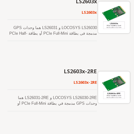
LS2603x
USB تجعل من السهل دمج هذه الوحدات في الكمبيوتر
المحمول الذي يتطلب تحديد المواقع بدقة سنتيمتر.
LS2603x
LOCOSYS LS26030 و LS26031 هما وحدات GPS
مدمجة في بطاقة PCIe Full-Mini أو بطاقة PCIe Half-
Mini. تستخدم هذه الوحدة شريحة GPS من MediaTek
All-in-One، MT3339، ويمكنها أن توفر لك حساسية
فائقة. وأداءً ممتازًا حتى في البيئات الحضرية الكثيفة
والأشجار الكثيفة. بالإضافة إلى ذلك، فإن واجهة USB
تجعل من السهل دمج هذه الوحدات في الكمبيوتر
المحمول. تدعم هذه الوحدات توقعات الإيفيميريس
LS2603x-2RE
الهجينة لتحقيق بدء تشغيل أسرع. الأول هو توقعات
الإيفيميريس التي يتم إنشاؤها ذاتياً ولا تحتاج إلى
LS2603x-2RE
مساعدة الشبكة أو تدخل وحدة المعالجة المركزية
المضيفة. هذا صالح لمدة تصل إلى 3 أيام ويتم تحديثه
تلقائيًا من وقت لآخر عندما يكون جهاز GPS قيد
LOCOSYS LS26030-2RE و LS26031-2RE هما
التشغيل وتكون الأقمار الصناعية متاحة. الأخرى هي
وحدات GPS مدمجة في بطاقة PCIe Full-Mini أو
توقعات الإيفيميريس التي يتم إنشاؤها بواسطة الخادم
بطاقة PCIe Half-Mini. وظيفة هذه الوحدة GPS
والتي يتم الحصول عليها من خادم الإنترنت. هذا صالح
تستخدم أحدث GPS من MediaTek، MT3337E،
لمدة تصل إلى 14 يومًا. يتم تخزين كلا التنبؤات الفلكية
شريحة ROM ويمكن أن توفر لك أداءً متفوقاً. يمكن أن
في الذاكرة الفلاشية على متن الطائرة وتقوم ببدء
توفر لك حساسية وأداء ممتازين حتى في بيئات الوادي
التشغيل البارد في أقل من 15 ثانية.
الحضري والأوراق الكثيفة. بالإضافة إلى ذلك، فإن واجهة