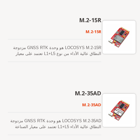
دمج M.2-V2b بسهولة في أي نظام موجود، بالإضافة
إلى إمكانية تنفيذه بسهولة في الأنظمة الجديدة.
LOCOSYS يتميز M.2-V2b بوجود وحدة LOCOSYS
M.2-15R
عالية الدقة MC-1612-V2b. تحتوي على شريحة مستقبل
GNSS مدمجة عالية التكامل، تعتمد على تقنية 12
M.2-15R
نانومتر وتدمج بنية إدارة طاقة فعالة لتحقيق استهلاك
منخفض للطاقة وحساسية عالية مع وقت بدء سريع. تتيح
الحساسية الفائقة عند بدء التشغيل البارد لها اكتساب
LOCOSYS M.2-15R هو وحدة GNSS RTK مزدوجة
وتتبع وتحديد الموقع بشكل مستقل في بيئات الإشارة
النطاق عالية الأداء من نوع L1+L5 تعتمد على معيار
الضعيفة الصعبة. تتيح حساسية تتبع المتلقي الفائقة
الصناعة الصغيرة جداً M.2 نوع B. باستخدام ناقل USB،
تغطية مستمرة للموقع في جميع بيئات التطبيقات
يوفر معلومات تحديد المواقع العالمية، مع استهلاك
الخارجية تقريبًا. محرك البحث عن معلمات الإشارة عالي
مساحة وطاقة قليلة داخل النظام. يدعم نظامي ويندوز
الأداء قادر على اختبار 16 مليون فرضية زمنية-ترددية في
ولينكس، يمكن لجهاز M.2-15R الاندماج بسهولة في أي
الثانية، مما يوفر اكتساب إشارة متفوق وسرعة TTFF.
نظام موجود، بالإضافة إلى إمكانية تنفيذه بسهولة في
بالإضافة إلى ذلك، فإن الاستقبال المتزامن لإشارات
الأنظمة الجديدة. LOCOSYS M.2-15R يبني في
M.2-35AD
النطاق L1 و L5 يقلل من تأخير المسار المتعدد ويحقق
LOCOSYS وحدة RTK-1612 عالية الدقة. إنها وحدة
دقة موضع دون المتر.
GNSS RTK مزدوجة النطاق عالية الأداء مصممة
M.2-35AD
للتطبيقات التي تتطلب دقة تحديد المواقع على مستوى
السنتيمتر. تعتمد على عملية 12 نانومتر وتدمج بنية إدارة
طاقة فعالة لأداء منخفض الطاقة وحساسية عالية.
LOCOSYS M.2-35AD هو وحدة GNSS RTK مزدوجة
تدعم الوحدة الاستقبال المتزامن لـ GPS و GLONASS
النطاق عالية الأداء L1+L5 تعتمد على معيار الصناعة
و BeiDou و GALILEO و QZSS لتحسين توفر وموثوقية
الصغيرة جداً M.2 نوع B. باستخدام ناقل USB، يوفر
حل RTK حتى في البيئات القاسية.
معلومات تحديد المواقع العالمية، مع استهلاك مساحة