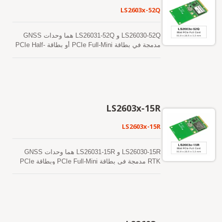
LS2603x-52Q
LS26030-52Q و LS26031-52Q هما وحدات GNSS
مدمجة في بطاقة PCIe Full-Mini أو بطاقة PCIe Half-
Mini. يمكن أن توفر هذه الوحدات حساسية وأداءً
متفوقين حتى في بيئات الوادي الحضري والأوراق
الكثيفة. بالإضافة إلى ذلك، فإن واجهة USB تجعل من
السهل دمج هذه الوحدات في الكمبيوتر المحمول.
تدعم هذه الوحدات توقعات الإيفيميريس الهجينة لتحقيق
بدء تشغيل أسرع. الأول هو توقعات الإيفيميريس التي
LS2603x-15R
يتم إنشاؤها ذاتياً ولا تحتاج إلى مساعدة الشبكة أو تدخل
وحدة المعالجة المركزية المضيفة. هذا صالح لمدة تصل
LS2603x-15R
إلى 3 أيام ويتم تحديثه تلقائيًا من وقت لآخر عندما يكون
وحدة GNSS قيد التشغيل وتكون الأقمار الصناعية
متاحة. الأخرى هي توقعات الإيفيميريس التي يتم
LS26030-15R و LS26031-15R هما وحدات GNSS
إنشاؤها بواسطة الخادم والتي يتم الحصول عليها من
RTK مدمجة في بطاقة PCIe Full-Mini وبطاقة PCIe
خادم الإنترنت. هذا صالح لمدة تصل إلى 14 يومًا. يتم
Half-Mini، على التوالي. يدعمون الاستقبال المتزامن
تخزين كلا التنبؤات الفلكية في الذاكرة الفلاشية على
بترددين مزدوجين لنظام تحديد المواقع العالمي
متن الطائرة وتقوم ببدء تشغيل بارد في أقل من 15
(GPS/QZSS) وGLONASS وGALILEO وBEIDOU.
ثانية.
إنهم يعتمدون على عملية متقدمة بتقنية 12 نانومتر
وهندسة إدارة طاقة فعالة لتحقيق استهلاك منخفض
للطاقة وحساسية عالية. بالإضافة إلى ذلك، فإن واجهة