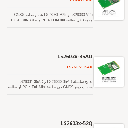
LS2603x-V2b
LS26030-V2b و LS26031-V2b هما وحدات GNSS
مدمجة في بطاقة PCIe Full-Mini وبطاقة PCIe Half-
Mini، على التوالي. يدعمون الاستقبال المتزامن
بترددين مزدوجين لنظام تحديد المواقع العالمي
(GPS/QZSS) وGLONASS وGALILEO وBEIDOU.
إنهم يعتمدون على عملية متقدمة بتقنية 12 نانومتر
وهندسة إدارة طاقة فعالة لتحقيق استهلاك منخفض
للطاقة وحساسية عالية. بالإضافة إلى ذلك، فإن واجهة
LS2603x-35AD
USB تجعل من السهل دمج هذه الوحدات في الكمبيوتر
المحمول.
LS2603x-35AD
تدمج سلسلة LS26030-35AD و LS26031-35AD
وحدات دمج GNSS في بطاقة PCIe Full-Mini أو بطاقة
PCIe Half-Mini. يمكن أن توفر هذه الوحدات من نوع
GNSS DR حساسية وأداءً متفوقين حتى في بيئات
الوادي الحضري وكثافة الأوراق. بالإضافة إلى ذلك، فإن
واجهة USB تجعل من السهل دمج هذه الوحدات في
الكمبيوتر المحمول.
LS2603x-52Q