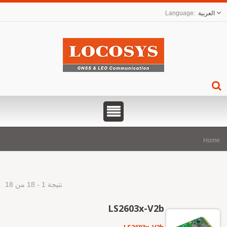
العربية
Hom
نتيجة 1 - 18 من 18
LS2603x-V2b