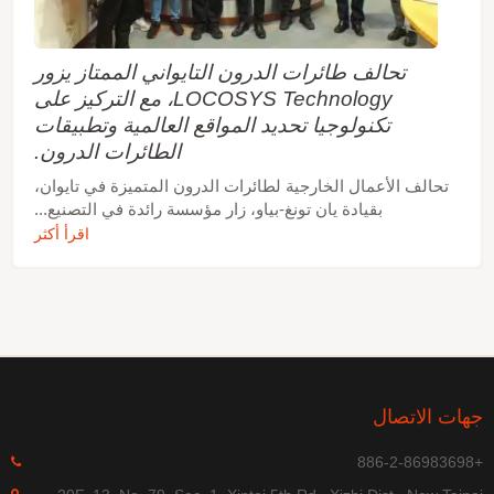
تحالف طائرات الدرون التايواني الممتاز يزور
LOCOSYS Technology، مع التركيز على
تكنولوجيا تحديد المواقع العالمية وتطبيقات
الطائرات الدرون.
تحالف الأعمال الخارجية لطائرات الدرون المتميزة في تايوان،
بقيادة يان تونغ-بياو، زار مؤسسة رائدة في التصنيع...
اقرأ أكثر
هات الاتصال
+886-