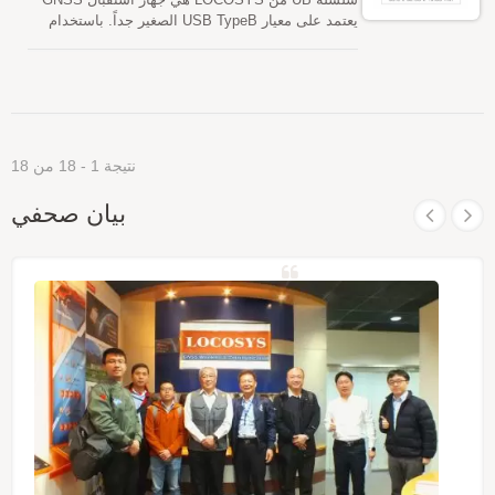
يعتمد على معيار USB TypeB الصغير جداً. باستخدام
واجهة USB، توفر سلسلة USB معلومات تحديد المواقع
العالمية وتوقيت الطوابع، مع استهلاك مساحة وطاقة
قليلة داخل النظام. كما أن الدعم المتوفر لنظامي
Windows وLinux يجعل من السهل دمج سلسلة USB
في أي نظام قائم، بالإضافة إلى إمكانية تنفيذها بسهولة
في الأنظمة الجديدة.
نتيجة 1 - 18 من 18
بيان صحفي