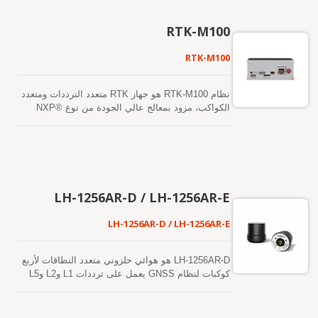
حتى في التضاريس الجبلية أو في الحقول المتناثرة.
RTK-M100
RTK-M100
نظام RTK-M100 هو جهاز RTK متعدد الترددات ومتعدد
الكواكب، مزود بمعالج عالي الجودة من نوع NXP®
i.MX 6 (درجة السيارات) ويقدم قياسات GNSS بدقة
سنتيمترية. يمكن لجميعها العمل في محطة قاعدة أو
كروفر. هناك واجهتان للتواصل، بما في ذلك Ethernet
و4G/LTE. من خلال هذه الوظائف المدمجة للتواصل،
يمكن التواصل مع مركز البيانات المحلي أو الخارجي.
LH-1256AR-D / LH-1256AR-E
LH-1256AR-D / LH-1256AR-E
LH-1256AR-D هو هوائي حلزوني متعدد النطاقات لأربع
كوكبات لنظام GNSS يعمل على ترددات L1 وL2 وL5
ونطاقات L لنظام GPS/QZSS وGLONASS
وGALILEO وBEIDOU وIRNSS. تجعل الحجم الصغير
لهذه الهوائي، ووزنها الخفيف، واستهلاكها المنخفض