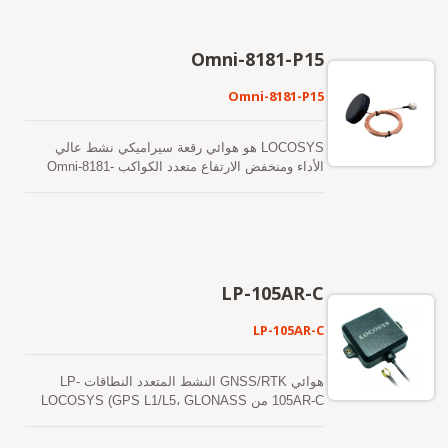
Omni-8181-P15
Omni-8181-P15
LOCOSYS هو هوائي رقعة سيراميكي نشط عالي
الأداء ومنخفض الارتفاع متعدد الكواكب Omni-8181-
P15 يدعم أنظمة الأقمار الصناعية GPS وBDS
وGLONASS وGalileo وQZSS، ويغطي نطاقات التردد
L1 + L5. تدمج الهوائي عنصر إشعاع من رقعة
سيراميكية عالية الجودة مع دائرة تضخيم نشطة
منخفضة الضوضاء، مما يعزز بشكل فعال حساسية
الاستقبال وأداء تحديد المواقع بشكل عام. توفر هيكله
LP-105AR-C
المسطح منخفض الارتفاع توازنًا مثاليًا بين الجمالية
والمتانة الميكانيكية ومرونة التركيب، مما يجعله مناسبًا
LP-105AR-C
تمامًا للتثبيتات الثابتة في الهواء الطلق، وأغطية
المعدات الصناعية، بالإضافة إلى أنظمة الاتصالات
والتوقيت. الهوائي مزود بموصل RF من نوع N القياسي
هوائي GNSS/RTK النشط المتعدد النطاقات LP-
(موصل N-J / N) وكابل محوري مقاوم للماء RG316/U،
105AR-C من LOCOSYS (GPS L1/L5، GLONASS
مما يتيح توافقاً سلساً مع مجموعة واسعة من أجهزة
L1OF، BDS B1/B2a، Galileo E1/E5a، QZSS L1/L5،
استقبال GNSS، وأجهزة الاتصال، ووحدات مزامنة
NavIC) يتكون من هوائي سيراميكي عازل بحجم