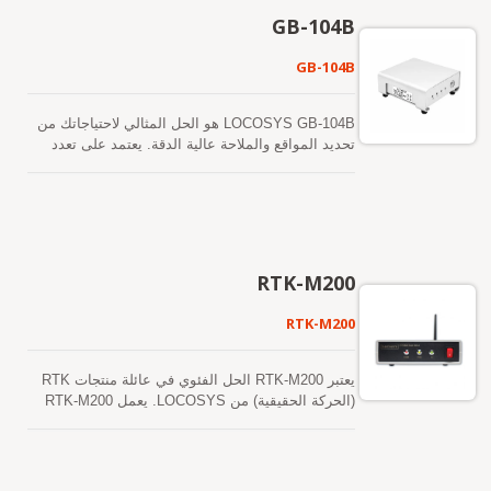
لتحقيق دقة موضعية محسنة. يدعم GB-10WB 1408
GB-104B
قناة فائقة وقد تم بناء تقنية مضادة للتشويش التكيفية.
دقة تحديد المواقع لـ RTK (RMS) هي أفقية: 0.8 سم +
GB-104B
1ppm وعمودية: 1.5 سم + 1ppm. لقد اجتاز منتج GB-
10WB اختبار الاهتزاز الصارم MIL-STD 810H.
LOCOSYS GB-104B هو الحل المثالي لاحتياجاتك من
تحديد المواقع والملاحة عالية الدقة. يعتمد على تعدد
الأقمار الصناعية، وتعدد الترددات (L1/L2/L5). جهاز
استقبال تحديد المواقع عبر الأقمار الصناعية قادر على
RTK (الموقع الديناميكي الحقيقي) يستقبل الإشارات
العادية من أنظمة الملاحة عبر الأقمار الصناعية العالمية
(GNSS) بالإضافة إلى تدفق بيانات تصحيح منفصل
لتحقيق دقة موضعية محسنة. يدعم GB-104B 1408
RTK-M200
قناة فائقة وقد تم تضمين تقنية مضادة للتشويش قابلة
للتكيف. دقة تحديد المواقع لـ RTK (RMS) هي أفقية:
RTK-M200
0.8 سم + 1ppm وعمودية: 1.5 سم + 1ppm. منتج GB-
104B قد اجتاز اختبار الاهتزاز الصارم MIL-STD 810H.
يعتبر RTK-M200 الحل الفئوي في عائلة منتجات RTK
(الحركة الحقيقية) من LOCOSYS. يعمل RTK-M200
كمحطة مرجعية في إعداد RTK. يجمع النظام بين وحدة
GNSS ثنائية النطاق (L1+L5) بدقة سنتيمتر ووحدة
مودم 4G LTE. يتم إرسال إشارة تصحيح RTK المحمولة
عبر شبكة الهاتف المحمول. يوفر هذا دقة قابلة للتكرار