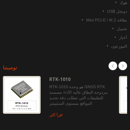
وك
نجل USB
قة Mini PCI-E / M.2
حميل
خبار
لموزعون
توصيتنا
RTK-1010
RTK-1010 هو وحدة GNSS RTK
مزدوجة النطاق عالية الأداء مصممة
للتطبيقات التي تتطلب دقة تحديد
المواقع بمستوى السنتيمتر.
اقرأ أكثر