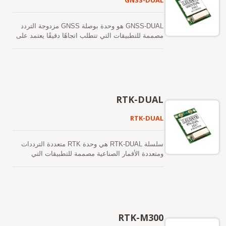
GNSS-DUAL
GNSS-DUAL هو وحدة بوصلة GNSS مزدوجة التردد
مصممة للتطبيقات التي تتطلب اتجاهًا دقيقًا يعتمد على
نظام تحديد المواقع العالمي باستخدام هوائيين. توجيه
نظام تحديد المواقع العالمي القائم على الهوائي
المزدوج غير معرض للتداخل المغناطيسي. على عكس
وحدة GNSS القياسية التي يمكنها فقط تقدير الاتجاه
بناءً على الحركة، توفر GNSS-DUAL اتجاهًا دقيقًا حتى
عندما تكون المركبة ثابتة. إنه قادر على تتبع جميع
RTK-DUAL
أنظمة الملاحة المدنية العالمية في الوقت نفسه، بما
في ذلك GPS وGLONASS وGALILEO وBEIDOU
RTK-DUAL
وQZSS. إنه يستقبل كل من إشارات L1 و L5 في نفس
الوقت مع توفير اتجاه دقيق بين الهوائيات المزدوجة.
تتبنى GNSS-DUAL عملية 12 نانومتر وتدمج بنية إدارة
سلسلة RTK-DUAL هي وحدة RTK متعددة الترددات
طاقة فعالة لتصبح واحدة من المجموعات الرائدة بأخف
ومتعددة الأقمار الصناعية مصممة للتطبيقات التي
وزن وأقل استهلاك للطاقة في السوق.
تتطلب دقة توجيه تعتمد على نظام تحديد المواقع
العالمي (GNSS) باستخدام هوائيين ودقة تحديد المواقع
على مستوى السنتيمتر. توجيه GNSS المعتمد على
الهوائيين غير معرض للتداخل المغناطيسي. على عكس
وحدة RTK متعددة الترددات والأقمار الصناعية القياسية
التي يمكنها فقط تقدير التوجيه بناءً على الحركة، يوفر
RTK-M300
RTK-DUAL اتجاهًا دقيقًا حتى عندما تكون المركبة ثابتة.