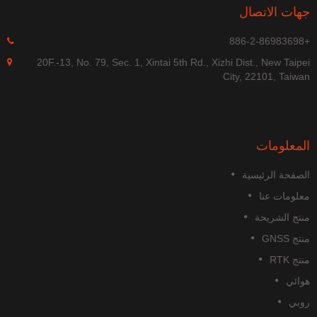
هات الاتصال
+886-
20F.-13, No. 79, Sec. 1, Xintai 5th Rd., Xizhi Dist., New Taipe
City, 22101, Taiwa
لمعلومات
لصفحة الرئيسية
علومات عنا
نتج الشريحة
تج GNSS
تج RTK
وائي
وبي