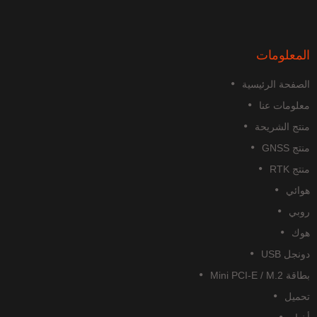
لمعلومات
لصفحة الرئيسية
علومات عنا
نتج الشريحة
تج GNSS
تج RTK
وائي
وبي
وك
نجل USB
قة Mini PCI-E / M.2
حميل