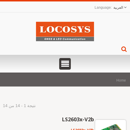
العربية
Hom
نتيجة 1 - 14 من 14
LS2603x-V2b