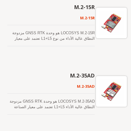
LOCOSYS يتميز M.2-V2b بوجود وحدة LOCOSYS
M.2-15R
عالية الدقة MC-1612-V2b. تحتوي على شريحة مستقبل
GNSS مدمجة عالية التكامل، تعتمد على تقنية 12
M.2-15R
نانومتر وتدمج بنية إدارة طاقة فعالة لتحقيق استهلاك
منخفض للطاقة وحساسية عالية مع وقت بدء سريع. تتيح
الحساسية الفائقة عند بدء التشغيل البارد لها اكتساب
LOCOSYS M.2-15R هو وحدة GNSS RTK مزدوجة
وتتبع وتحديد الموقع بشكل مستقل في بيئات الإشارة
النطاق عالية الأداء من نوع L1+L5 تعتمد على معيار
الضعيفة الصعبة. تتيح حساسية تتبع المتلقي الفائقة
الصناعة الصغيرة جداً M.2 نوع B. باستخدام ناقل USB،
تغطية مستمرة للموقع في جميع بيئات التطبيقات
يوفر معلومات تحديد المواقع العالمية، مع استهلاك
الخارجية تقريبًا. محرك البحث عن معلمات الإشارة عالي
مساحة وطاقة قليلة داخل النظام. يدعم نظامي ويندوز
الأداء قادر على اختبار 16 مليون فرضية زمنية-ترددية في
ولينكس، يمكن لجهاز M.2-15R الاندماج بسهولة في أي
الثانية، مما يوفر اكتساب إشارة متفوق وسرعة TTFF.
نظام موجود، بالإضافة إلى إمكانية تنفيذه بسهولة في
بالإضافة إلى ذلك، فإن الاستقبال المتزامن لإشارات
الأنظمة الجديدة. LOCOSYS M.2-15R يبني في
M.2-35AD
النطاق L1 و L5 يقلل من تأخير المسار المتعدد ويحقق
LOCOSYS وحدة RTK-1612 عالية الدقة. إنها وحدة
دقة موضع دون المتر.
GNSS RTK مزدوجة النطاق عالية الأداء مصممة
M.2-35AD
للتطبيقات التي تتطلب دقة تحديد المواقع على مستوى
السنتيمتر. تعتمد على عملية 12 نانومتر وتدمج بنية إدارة
طاقة فعالة لأداء منخفض الطاقة وحساسية عالية.
LOCOSYS M.2-35AD هو وحدة GNSS RTK مزدوجة
تدعم الوحدة الاستقبال المتزامن لـ GPS و GLONASS
النطاق عالية الأداء L1+L5 تعتمد على معيار الصناعة
و BeiDou و GALILEO و QZSS لتحسين توفر وموثوقية
الصغيرة جداً M.2 نوع B. باستخدام ناقل USB، يوفر
حل RTK حتى في البيئات القاسية.
معلومات تحديد المواقع العالمية، مع استهلاك مساحة
وطاقة قليلة داخل النظام. يدعم نظامي ويندوز ولينكس،
يمكن لجهاز M.2-35R الاندماج بسهولة في أي نظام