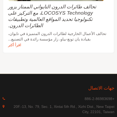
تحالف طائرات الدرون التايواني الممتاز يزور
LOCOSYS Technology، مع التركيز على
تكنولوجيا تحديد المواقع العالمية وتطبيقات
الطائرات الدرون.
تحالف الأعمال الخارجية لطائرات الدرون المتميزة في تايوان،
بقيادة يان تونغ-بياو، زار مؤسسة رائدة في التصنيع...
اقرأ أكثر
هات الاتصال
+886-
20F.-13, No. 79, Sec. 1, Xintai 5th Rd., Xizhi Dist., New Taipe
City, 22101, Taiwa