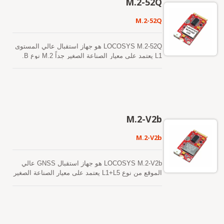
M.2-52Q
USB تجعل من السهل دمج هذه الوحدات في الكمبيوتر
المحمول الذي يتطلب تحديد المواقع بدقة سنتيمتر.
M.2-52Q
LOCOSYS M.2-52Q هو جهاز استقبال عالي المستوى
L1 يعتمد على معيار الصناعة الصغير جداً M.2 نوع B.
باستخدام ناقل USB، يوفر معلومات تحديد المواقع
العالمية، مع استهلاك مساحة وطاقة قليلة داخل النظام.
يدعم نظامي Windows وLinux، يمكن دمج M.2-52Q
بسهولة في أي نظام موجود، بالإضافة إلى إمكانية
تنفيذه بسهولة في الأنظمة الجديدة. LOCOSYS يتم
بناء M.2-52Q في وحدة LOCOSYS عالية الدقة MG-
M.2-V2b
1612-52Q. تحتوي على شريحة مستقبل GNSS مدمجة
عالية التكامل. يمكنه تحقيق دقة تحديد المواقع 1.5
M.2-V2b
متر (في السماء المفتوحة) مما يمثل تحسينًا بنسبة
40% مقارنةً بالأجيال السابقة من الأجهزة. تتيح
حساسيته الفائقة عند بدء التشغيل البارد له الحصول
LOCOSYS M.2-V2b هو جهاز استقبال GNSS عالي
على الموقع وتتبع الموقع وتحديده بشكل مستقل في
الموقع من نوع L1+L5 يعتمد على معيار الصناعة الصغير
بيئات الإشارة الضعيفة الصعبة. تتيح حساسيته الفائقة
جداً M.2 نوع B. باستخدام ناقل USB، يوفر معلومات
في التتبع تغطية مستمرة للموقع في جميع بيئات
تحديد المواقع العالمية، مع استهلاك مساحة وطاقة قليلة
التطبيقات الخارجية تقريبًا.
داخل النظام. يدعم نظامي Windows وLinux، يمكن
دمج M.2-V2b بسهولة في أي نظام موجود، بالإضافة
إلى إمكانية تنفيذه بسهولة في الأنظمة الجديدة.