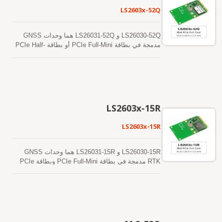
LS2603x-52Q
LS26030-52Q و LS26031-52Q هما وحدات GNSS
مدمجة في بطاقة PCIe Full-Mini أو بطاقة PCIe Half-
Mini. يمكن أن توفر هذه الوحدات حساسية وأداءً
متفوقين حتى في بيئات الوادي الحضري والأوراق
الكثيفة. بالإضافة إلى ذلك، فإن واجهة USB تجعل من
السهل دمج هذه الوحدات في الكمبيوتر المحمول.
تدعم هذه الوحدات توقعات الإيفيميريس الهجينة لتحقيق
بدء تشغيل أسرع. الأول هو توقعات الإيفيميريس التي
LS2603x-15R
يتم إنشاؤها ذاتياً ولا تحتاج إلى مساعدة الشبكة أو تدخل
وحدة المعالجة المركزية المضيفة. هذا صالح لمدة تصل
LS2603x-15R
إلى 3 أيام ويتم تحديثه تلقائيًا من وقت لآخر عندما يكون
وحدة GNSS قيد التشغيل وتكون الأقمار الصناعية
متاحة. الأخرى هي توقعات الإيفيميريس التي يتم
LS26030-15R و LS26031-15R هما وحدات GNSS
إنشاؤها بواسطة الخادم والتي يتم الحصول عليها من
RTK مدمجة في بطاقة PCIe Full-Mini وبطاقة PCIe
خادم الإنترنت. هذا صالح لمدة تصل إلى 14 يومًا. يتم
Half-Mini، على التوالي. يدعمون الاستقبال المتزامن
تخزين كلا التنبؤات الفلكية في الذاكرة الفلاشية على
بترددين مزدوجين لنظام تحديد المواقع العالمي
متن الطائرة وتقوم ببدء تشغيل بارد في أقل من 15
(GPS/QZSS) وGLONASS وGALILEO وBEIDOU.
ثانية.
إنهم يعتمدون على عملية متقدمة بتقنية 12 نانومتر
وهندسة إدارة طاقة فعالة لتحقيق استهلاك منخفض
للطاقة وحساسية عالية. بالإضافة إلى ذلك، فإن واجهة