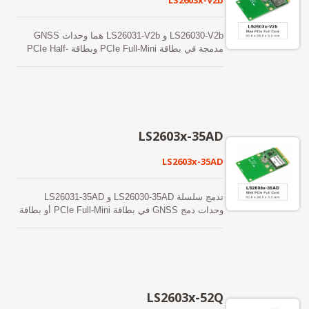
LS2603x-V2b
LS26030-V2b و LS26031-V2b هما وحدات GNSS
مدمجة في بطاقة PCIe Full-Mini وبطاقة PCIe Half-
Mini، على التوالي. يدعمون الاستقبال المتزامن
بترددين مزدوجين لنظام تحديد المواقع العالمي
(GPS/QZSS) وGLONASS وGALILEO وBEIDOU.
إنهم يعتمدون على عملية متقدمة بتقنية 12 نانومتر
وهندسة إدارة طاقة فعالة لتحقيق استهلاك منخفض
للطاقة وحساسية عالية. بالإضافة إلى ذلك، فإن واجهة
LS2603x-35AD
USB تجعل من السهل دمج هذه الوحدات في الكمبيوتر
المحمول.
LS2603x-35AD
تدمج سلسلة LS26030-35AD و LS26031-35AD
وحدات دمج GNSS في بطاقة PCIe Full-Mini أو بطاقة
PCIe Half-Mini. يمكن أن توفر هذه الوحدات من نوع
GNSS DR حساسية وأداءً متفوقين حتى في بيئات
الوادي الحضري وكثافة الأوراق. بالإضافة إلى ذلك، فإن
واجهة USB تجعل من السهل دمج هذه الوحدات في
الكمبيوتر المحمول.
LS2603x-52Q