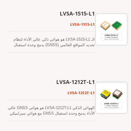
التشغيل وتكون الأقمار الصناعية متاحة. الآخر هو
مما يزيد بشكل كبير من عدد الأقمار الصناعية المرئية
توقعات الإيفيميريس التي يتم إنشاؤها بواسطة الخادم
ويعزز دقة تحديد المواقع. حساسيتها الفائقة عند بدء
LVSA-1515-L1
(تسمى EPO) والتي يتم الحصول عليها من خادم
التشغيل في الظروف الباردة تتيح لها اكتساب وتتبع
الإنترنت. هذا صالح لمدة تصل إلى 14 يومًا. يتم تخزين
وتحديد الموقع بشكل مستقل في بيئات الإشارة
LVSA-1515-L1
كلا التنبؤات الفلكية في الذاكرة الفلاشية على متن
الضعيفة الصعبة. حساسيتها الفائقة في التتبع تتيح تغطية
الطائرة وتقوم ببدء تشغيل بارد في أقل من 15 ثانية.
مستمرة للموقع في جميع بيئات التطبيقات الخارجية
تتيح الإصلاحات الأسرع لنظام تحديد المواقع العالمي
تقريبًا. يدعم الوحدة توقعات الإيفيميريس الهجينة
الـ LVSA-1515-L1 هو هوائي ذكي عالي الأداء لنظام
(GNSS) استخدام خدمات تحديد المواقع والملاحة بدقة
لتحقيق بدء تشغيل أسرع. الأولى هي توقعات
تحديد المواقع العالمي (GNSS) يدمج وحدة استقبال
في أي وقت وأي مكان مع ميزانية طاقة أقل مما كان
الإيفيميريس الذاتية التوليد (المعروفة باسم EASY)
GNSS مع هوائي سيراميكي بحجم 15 × 15 × 4 مم في
ممكنًا سابقًا. متاحة في إصدار مُحسّن من حيث التكلفة
التي لا تحتاج إلى مساعدة الشبكة أو تدخل وحدة
تصميم مدمج. يدعم استقبال GNSS متعدد الأقمار
بالإضافة إلى إصدار منخفض الطاقة يدعم ميزة الطاقة
المعالجة المركزية المضيفة. هذا صالح لمدة تصل إلى 3
الصناعية بنطاق واحد، بما في ذلك GPS وGLONASS
المنخفضة التكيفية (ALP) في أوضاع اللياقة البدنية
أيام ويتم تحديثه تلقائيًا من وقت لآخر عندما يكون وحدة
وGalileo وBeiDou وQZSS وSBAS، مما يوفر أداءً
والملاحة العادية.
GNSS قيد التشغيل وتكون الأقمار الصناعية متاحة.
موثوقًا في تحديد المواقع لمجموعة واسعة من تطبيقات
الآخر هو توقعات الإيفيميريس التي يتم إنشاؤها بواسطة
الملاحة. استنادًا إلى بنية متقدمة لجهاز استقبال GNSS،
LVSA-1212T-L1
الخادم (تسمى EPO) والتي يتم الحصول عليها من خادم
يوفر LVSA-1515-L1 دقة تحديد موقع ممتازة، وحساسية
الإنترنت. هذا صالح لمدة تصل إلى 14 يومًا. يتم تخزين
عالية، واكتساب سريع للإشارة. تضمن قدرته القوية على
LVSA-1212T-L1
كلا التنبؤات الفلكية في الذاكرة الفلاشية على متن
التتبع أداءً ثابتًا في تحديد المواقع حتى في البيئات
الطائرة وتقوم ببدء تشغيل بارد في أقل من 15 ثانية.
الصعبة مثل الوادي الحضري، تحت الأوراق الكثيفة، أو
تتيح الإصلاحات الأسرع لنظام تحديد المواقع العالمي
في المناطق ذات إشارات الأقمار الصناعية الضعيفة.
الهوائي الذكي LVSA-1212T-L1 هو هوائي GNSS عالي
(GNSS) استخدام خدمات تحديد المواقع والملاحة بدقة
تتميز LVSA-1515-L1 باستهلاك منخفض للطاقة ووقت
الأداء يدمج وحدة استقبال GNSS مع هوائي سيراميكي
في أي وقت وأي مكان مع ميزانية طاقة أقل مما كان
استجابة سريع (TTFF)، مما يجعلها مناسبة للتطبيقات
بحجم 12 × 12 × 4 مم في تصميم مدمج. يدعم استقبال
ممكنًا سابقًا. متاحة في إصدار مُحسّن من حيث التكلفة
التي تعمل بالبطارية والمضمنة. مع تتبع مستمر لعدة
GNSS متعدد الأقمار الصناعية بنطاق واحد، بما في ذلك
بالإضافة إلى إصدار منخفض الطاقة يدعم ميزة الطاقة
كواكب وتقنية متقدمة للتخفيف من التداخل، توفر
GPS وGLONASS وGalileo وBeiDou وQZSS وSBAS،