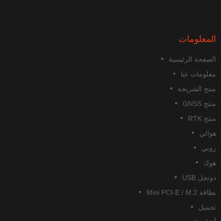
لمعلومات
لصفحة الرئيسية
علومات عنا
نتج الشريحة
تج GNSS
تج RTK
وائي
وبي
وك
نجل USB
قة Mini PCI-E / M.2
حميل