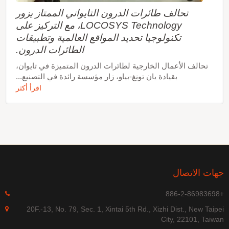
تحالف طائرات الدرون التايواني الممتاز يزور
LOCOSYS Technology، مع التركيز على
تكنولوجيا تحديد المواقع العالمية وتطبيقات
الطائرات الدرون.
تحالف الأعمال الخارجية لطائرات الدرون المتميزة في تايوان،
بقيادة يان تونغ-بياو، زار مؤسسة رائدة في التصنيع...
اقرأ أكثر
هات الاتصال
+886-
20F.-13, No. 79, Sec. 1, Xintai 5th Rd., Xizhi Dist., New Taipe
City, 22101, Taiwa