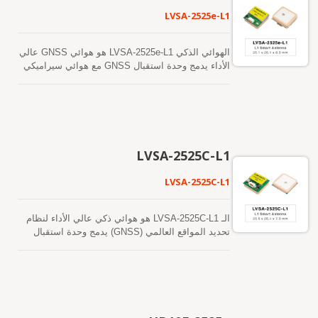
LVSA-2525e-L1
الهوائي الذكي LVSA-2525e-L1 هو هوائي GNSS عالي
الأداء يدمج وحدة استقبال GNSS مع هوائي سيراميكي
بحجم 25 × 25 × 4 مم في تصميم مدمج. يدعم استقبال
GNSS متعدد الأقمار الصناعية بنطاق واحد، بما في ذلك
GPS وGLONASS وGalileo وBeiDou وQZSS وSBAS،
مما يوفر أداءً موثوقًا في تحديد المواقع لمجموعة
واسعة من تطبيقات الملاحة. استنادًا إلى بنية مستقبل
GNSS المتقدم، يوفر LVSA-2525e-L1 دقة تحديد موقع
LVSA-2525C-L1
ممتازة، وحساسية عالية، واكتساب سريع للإشارة.
تضمن قدرته القوية على التتبع أداءً ثابتًا في تحديد
LVSA-2525C-L1
المواقع حتى في البيئات الصعبة مثل الوادي الحضري،
تحت الأوراق الكثيفة، أو في المناطق ذات إشارات
الأقمار الصناعية الضعيفة. تتميز LVSA-2525e-L1
الـ LVSA-2525C-L1 هو هوائي ذكي عالي الأداء لنظام
باستهلاك منخفض للطاقة ووقت استجابة سريع (TTFF)،
تحديد المواقع العالمي (GNSS) يدمج وحدة استقبال
مما يجعلها مناسبة للتطبيقات التي تعمل بالبطارية
GNSS مع هوائي سيراميكي بحجم 25 × 25 × 4 مم في
والتطبيقات المدمجة. مع تتبع مستمر لعدة كواكب
تصميم مدمج. يدعم استقبال GNSS متعدد الأقمار في
وتقنية متقدمة للتخفيف من التداخل، توفر الهوائي
نطاق ترددي واحد، بما في ذلك GPS وGLONASS
الذكي أداءً موثوقًا في تحديد المواقع ومقاومة محسّنة
وGalileo وBeiDou وQZSS وSBAS، مما يوفر أداءً
لتأثيرات المسارات المتعددة، مما يضمن تشغيلًا موثوقًا
موثوقًا في تحديد المواقع لمجموعة واسعة من تطبيقات
في البيئات الخارجية الصعبة. تقدم هوائي السيراميك
الملاحة. استنادًا إلى بنية متقدمة لوحدة استقبال