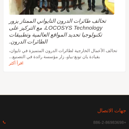
تحالف طائرات الدرون التايواني الممتاز يزور
LOCOSYS Technology، مع التركيز على
تكنولوجيا تحديد المواقع العالمية وتطبيقات
الطائرات الدرون.
تحالف الأعمال الخارجية لطائرات الدرون المتميزة في تايوان،
بقيادة يان تونغ-بياو، زار مؤسسة رائدة في التصنيع...
اقرأ أكثر
هات الاتصال
+886-