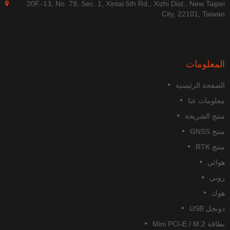
20F.-13, No. 79, Sec. 1, Xintai 5th Rd., Xizhi Dist., New Taipe
City, 22101, Taiwa
لمعلومات
لصفحة الرئيسية
علومات عنا
نتج الشريحة
تج GNSS
تج RTK
وائي
وبي
وك
نجل USB
قة Mini PCI-E / M.2