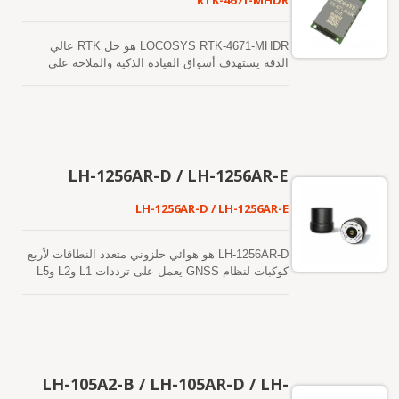
RTK-4671-MHDR
LOCOSYS RTK-4671-MHDR هو حل RTK عالي
الدقة يستهدف أسواق القيادة الذكية والملاحة على
مستوى الحارة. تم تحسين بنية محرك LOCO II
المصممة حديثًا لتقديم تجربة سلسة في الوادي
الحضري الكثيف. RTK-4671-MHDR يستغرق أقل وقت
لتحديد الموقع ويستمر في العمل حيث تكون إشارات
GNSS ضعيفة أو غير متاحة.
LH-1256AR-D / LH-1256AR-E
LH-1256AR-D / LH-1256AR-E
LH-1256AR-D هو هوائي حلزوني متعدد النطاقات لأربع
كوكبات لنظام GNSS يعمل على ترددات L1 وL2 وL5
ونطاقات L لنظام GPS/QZSS وGLONASS
وGALILEO وBEIDOU وIRNSS. تجعل الحجم الصغير
لهذه الهوائي، ووزنها الخفيف، واستهلاكها المنخفض
للطاقة، مثالية للتطبيقات التي تتطلب دقة تحديد
المواقع بمستوى RTK، مثل المركبات المستقلة،
وعروض الطائرات بدون طيار، والتصوير الجوي، ورسم
LH-105A2-B / LH-105AR-D / LH-
الخرائط عالي الدقة، والاستشعار عن بعد، والتحكم في