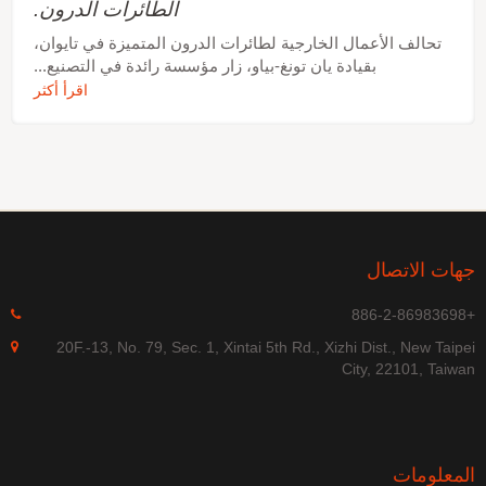
الطائرات الدرون.
تحالف الأعمال الخارجية لطائرات الدرون المتميزة في تايوان،
بقيادة يان تونغ-بياو، زار مؤسسة رائدة في التصنيع...
اقرأ أكثر
جهات الاتصال
+886-2-86983698
20F.-13, No. 79, Sec. 1, Xintai 5th Rd., Xizhi Dist., New Taipei
City, 22101, Taiwan
المعلومات