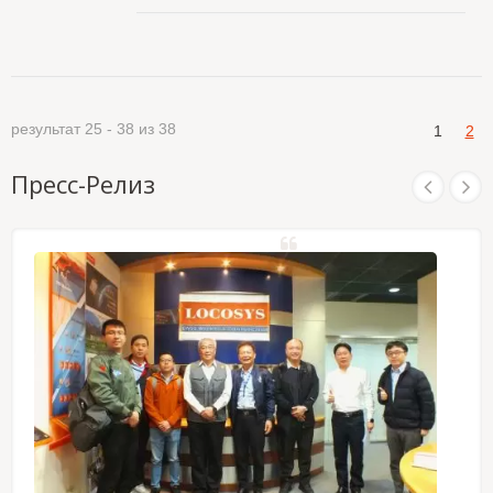
Full-Mini или PCIe Half-Mini. GNSS модуль
процессора хоста. Это действительно в течение
основан на новом чипе GNSS MT3333 от
3 дней и обновляется автоматически время от
MediaTek. Он может обеспечить вам
времени, когда модуль GNSS включен и
превосходную чувствительность и
спутники доступны. Другой - это предсказание
производительность даже в условиях
эфемерид, сгенерированное сервером, которое
городского каньона и густой листвы. Кроме того,
получает с интернет-сервера. Это
результат 25 - 38 из 38
1
2
USB интерфейс делает эти модули легкими для
действительно в течение 14 дней. Обе
интеграции в ноутбук. Эти модули
предсказания эфемерид хранятся во
поддерживают гибридное предсказание
Пресс-Релиз
встроенной флэш-памяти и обеспечивают
эфемерид для достижения более быстрого
холодный старт за время менее 15 секунд.
холодного старта. Одна из самогенерируемых
эфемеридных предсказаний, которая не требует
ни сетевой помощи, ни вмешательства
процессора хоста. Это действительно в течение
3 дней и обновляется автоматически время от
времени, когда модуль GNSS включен и
спутники доступны. Другой - это предсказание
эфемерид, сгенерированное сервером, которое
получает с интернет-сервера. Это
действительно в течение 14 дней. Обе
предсказания эфемерид хранятся во
встроенной флэш-памяти и обеспечивают
холодный старт за время менее 15 секунд.