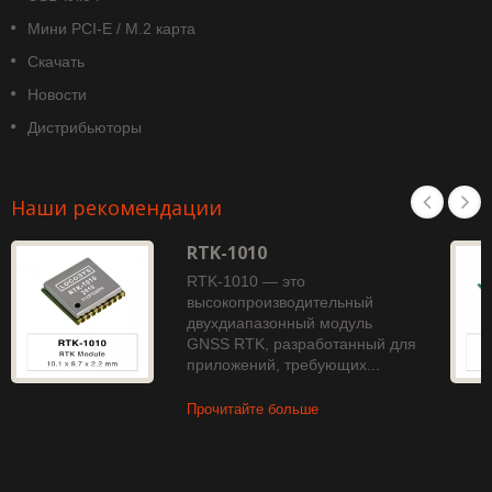
Мини PCI-E / M.2 карта
Скачать
Новости
Дистрибьюторы
Наши рекомендации
RTK-1010
RTK-1010 — это
высокопроизводительный
двухдиапазонный модуль
GNSS RTK, разработанный для
приложений, требующих...
Прочитайте больше