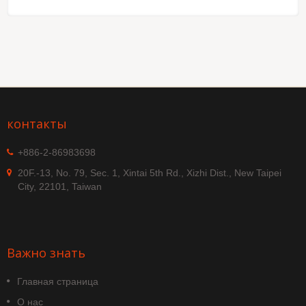
контакты
+886-2-86983698
20F.-13, No. 79, Sec. 1, Xintai 5th Rd., Xizhi Dist., New Taipei
City, 22101, Taiwan
Важно знать
Главная страница
О нас