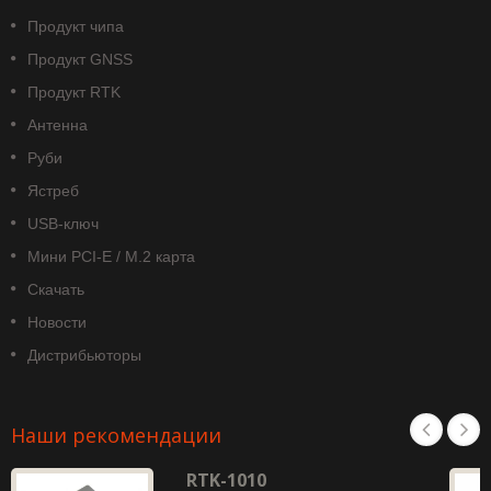
Продукт чипа
Продукт GNSS
Продукт RTK
Антенна
Руби
Ястреб
USB-ключ
Мини PCI-E / M.2 карта
Скачать
Новости
Дистрибьюторы
Наши рекомендации
RTK-1010