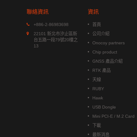
聯絡資訊
資訊
MGS-1513-52Q
+886-2-86983698
首頁
xx 系列是
MGS-1513-52Q 是一款完整的
22101 新北市汐止區新
公司介紹
位模組，能
立多頻 GNSS 智能天線模組，包
台五路一段79號20樓之
Onocoy partners
航系統。它
含嵌入式貼片天線和基於 Airoha
13
成高效的
AG3352Q 平台的 GNSS 接收電
Chip product
低功耗和高
路。
GNSS 產品介紹
閱讀更多
RTK 產品
天線
RUBY
Hawk
USB Dongle
Mini PCI-E / M.2 Card
下載
最新消息