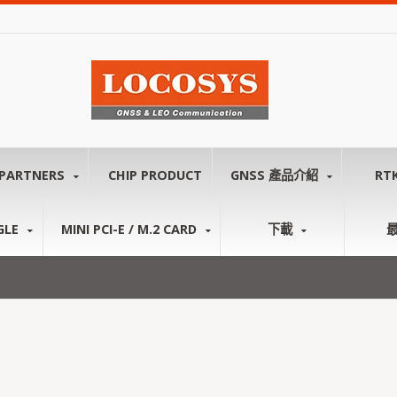
PARTNERS
CHIP PRODUCT
GNSS 產品介紹
RT
GLE
MINI PCI-E / M.2 CARD
下載