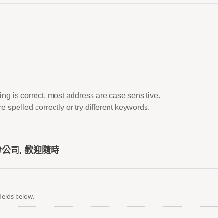
ing is correct, most address are case sensitive.
 spelled correctly or try different keywords.
公司, 歡迎隨時