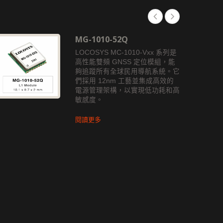
MG-1010-52Q
LOCOSYS MC-1010-Vxx 系列是
高性能雙頻 GNSS 定位模組，能
夠追蹤所有全球民用導航系統。它
們採用 12nm 工藝並集成高效的
電源管理架構，以實現低功耗和高
敏感度。
閱讀更多