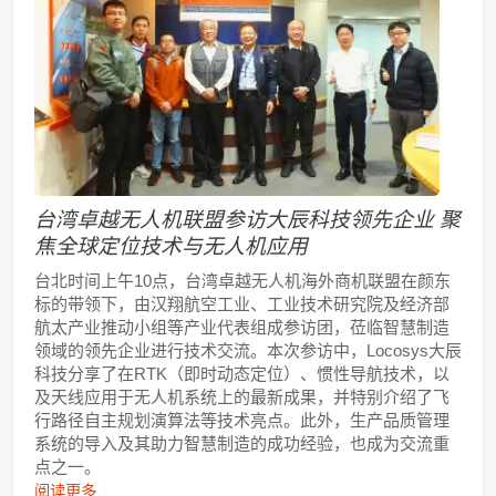
台湾卓越无人机联盟参访大辰科技领先企业 聚
焦全球定位技术与无人机应用
台北时间上午10点，台湾卓越无人机海外商机联盟在颜东
标的带领下，由汉翔航空工业、工业技术研究院及经济部
航太产业推动小组等产业代表组成参访团，莅临智慧制造
领域的领先企业进行技术交流。本次参访中，Locosys大辰
科技分享了在RTK（即时动态定位）、惯性导航技术，以
及天线应用于无人机系统上的最新成果，并特别介绍了飞
行路径自主规划演算法等技术亮点。此外，生产品质管理
系统的导入及其助力智慧制造的成功经验，也成为交流重
点之一。
阅读更多