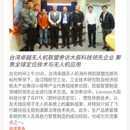
台湾卓越无人机联盟参访大辰科技领先企业 聚
焦全球定位技术与无人机应用
台北时间上午10点，台湾卓越无人机海外商机联盟在颜东
标的带领下，由汉翔航空工业、工业技术研究院及经济部
航太产业推动小组等产业代表组成参访团，莅临智慧制造
领域的领先企业进行技术交流。本次参访中，Locosys大辰
科技分享了在RTK（即时动态定位）、惯性导航技术，以
及天线应用于无人机系统上的最新成果，并特别介绍了飞
行路径自主规划演算法等技术亮点。此外，生产品质管理
系统的导入及其助力智慧制造的成功经验，也成为交流重
点之一。
阅读更多