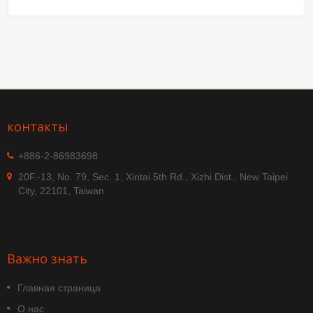
контакты
+886-2-86983698
20F.-13, No. 79, Sec. 1, Xintai 5th Rd., Xizhi Dist., New Taipei
City, 22101, Taiwan
Важно знать
Главная страница
О нас