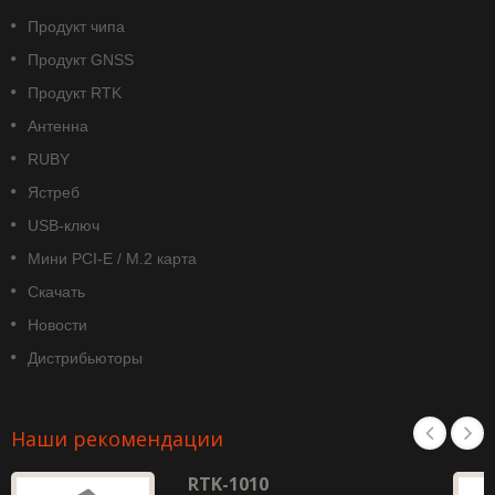
Продукт чипа
Продукт GNSS
Продукт RTK
Антенна
RUBY
Ястреб
USB-ключ
Мини PCI-E / M.2 карта
Скачать
Новости
Дистрибьюторы
Наши рекомендации
RTK-1010