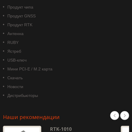
Продукт чипа
Продукт GNSS
Продукт RTK
Антенна
RUBY
Ястреб
USB-ключ
Мини PCI-E / M.2 карта
Скачать
Новости
Дистрибьюторы
Наши рекомендации
RTK-1010