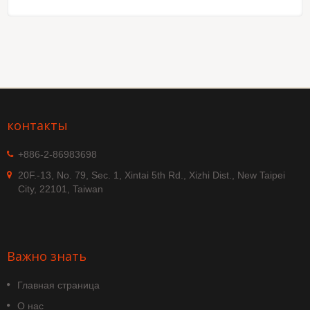
контакты
+886-2-86983698
20F.-13, No. 79, Sec. 1, Xintai 5th Rd., Xizhi Dist., New Taipei
City, 22101, Taiwan
Важно знать
Главная страница
О нас