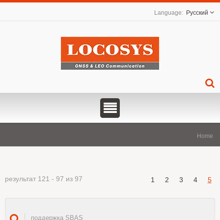
Русский
Home
результат 121 - 97 из 97
1
2
3
4
5