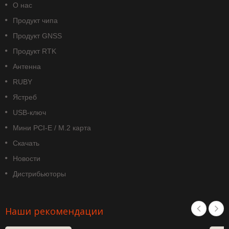
О нас
Продукт чипа
Продукт GNSS
Продукт RTK
Антенна
RUBY
Ястреб
USB-ключ
Мини PCI-E / M.2 карта
Скачать
Новости
Дистрибьюторы
Наши рекомендации