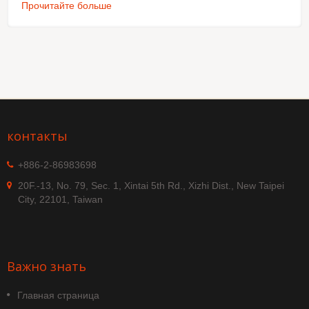
Прочитайте больше
контакты
+886-2-86983698
20F.-13, No. 79, Sec. 1, Xintai 5th Rd., Xizhi Dist., New Taipei
City, 22101, Taiwan
Важно знать
Главная страница