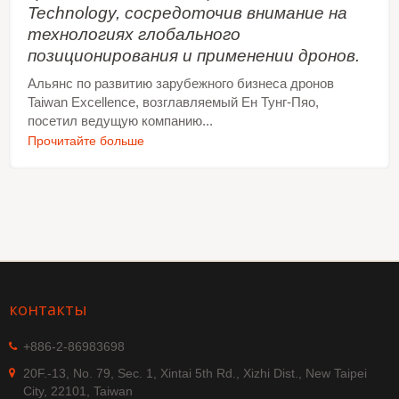
Technology, сосредоточив внимание на
технологиях глобального
позиционирования и применении дронов.
Альянс по развитию зарубежного бизнеса дронов
Taiwan Excellence, возглавляемый Ен Тунг-Пяо,
посетил ведущую компанию...
Прочитайте больше
контакты
+886-2-86983698
20F.-13, No. 79, Sec. 1, Xintai 5th Rd., Xizhi Dist., New Taipei
City, 22101, Taiwan