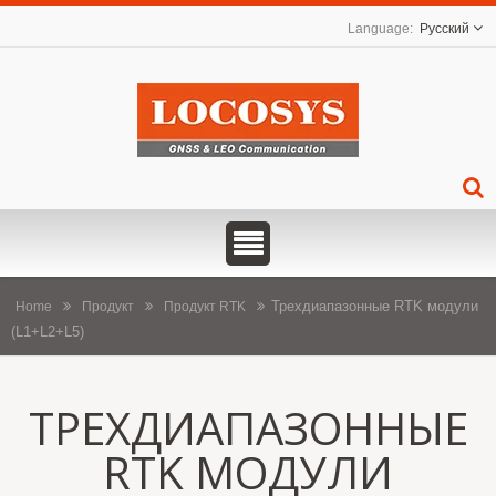
Русский
Трехдиапазонные RTK модули
Home
Продукт
Продукт RTK
(L1+L2+L5)
ТРЕХДИАПАЗОННЫЕ
RTK МОДУЛИ