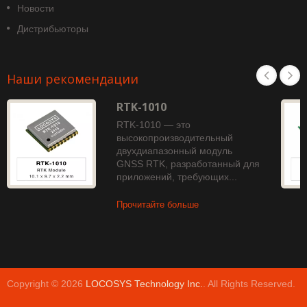
Новости
Дистрибьюторы
Наши рекомендации
RTK-1010
RTK-1010 — это
высокопроизводительный
двухдиапазонный модуль
GNSS RTK, разработанный для
приложений, требующих...
Прочитайте больше
Copyright © 2026
LOCOSYS Technology Inc.
. All Rights Reserved.