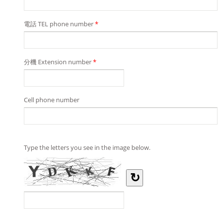
電話 TEL phone number
*
分機 Extension number
*
Cell phone number
Type the letters you see in the image below.
↻