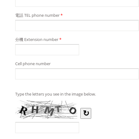
電話 TEL phone number
*
分機 Extension number
*
Cell phone number
Type the letters you see in the image below.
↻