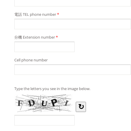
電話 TEL phone number
*
分機 Extension number
*
Cell phone number
Type the letters you see in the image below.
↻