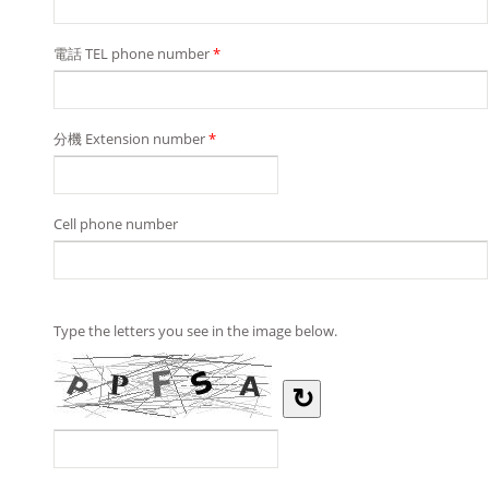
電話 TEL phone number
*
分機 Extension number
*
Cell phone number
Type the letters you see in the image below.
↻