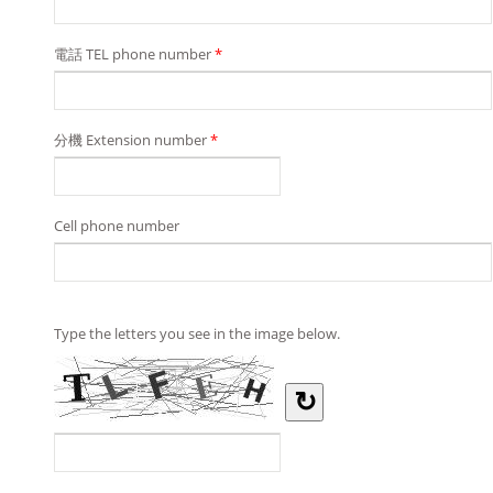
電話 TEL phone number
*
分機 Extension number
*
Cell phone number
Type the letters you see in the image below.
↻