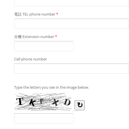
電話 TEL phone number
*
分機 Extension number
*
Cell phone number
Type the letters you see in the image below.
↻