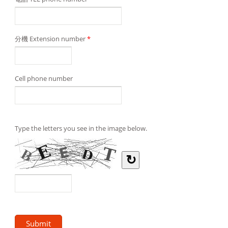
分機 Extension number
*
Cell phone number
Type the letters you see in the image below.
↻