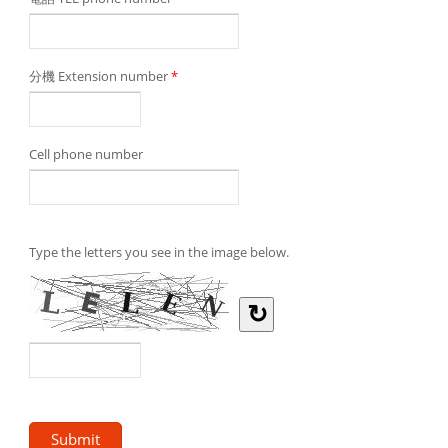
分機 Extension number
*
Cell phone number
Type the letters you see in the image below.
↻