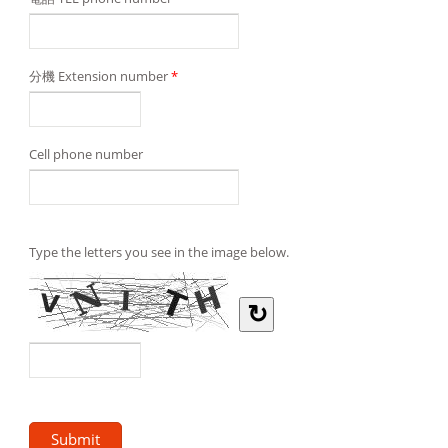
分機 Extension number
*
Cell phone number
Type the letters you see in the image below.
↻