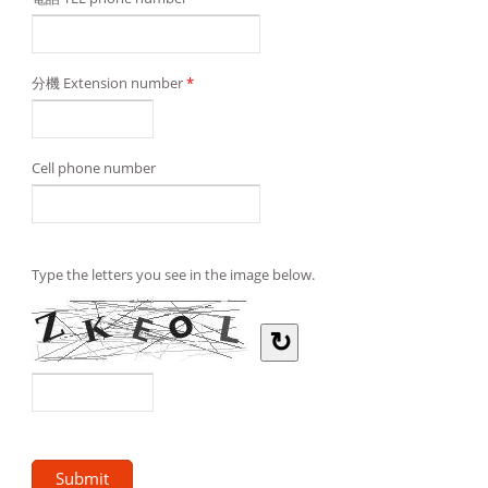
分機 Extension number
*
Cell phone number
Type the letters you see in the image below.
↻