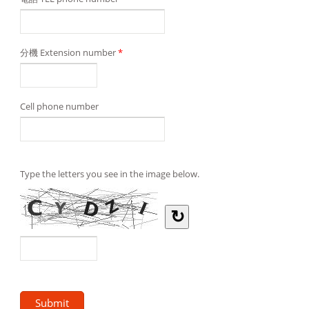
分機 Extension number
*
Cell phone number
Type the letters you see in the image below.
↻