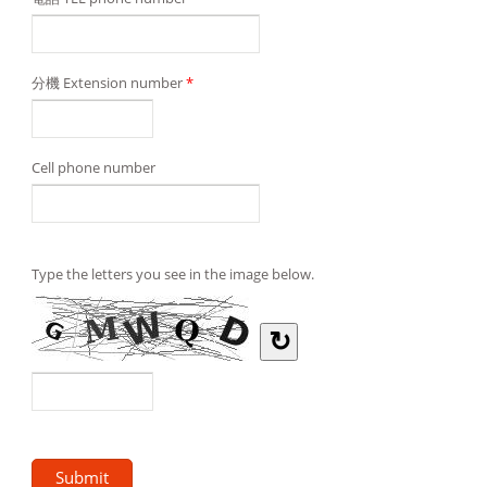
分機 Extension number
*
Cell phone number
Type the letters you see in the image below.
↻