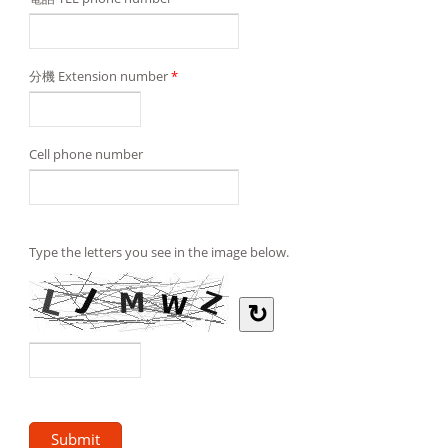
分機 Extension number
*
Cell phone number
Type the letters you see in the image below.
↻