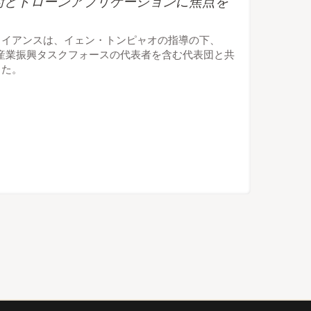
術とドローンアプリケーションに焦点を
ライアンスは、イェン・トンピャオの指導の下、
宙産業振興タスクフォースの代表者を含む代表団と共
した。