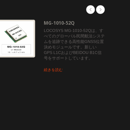
MG-1010-52Q
LOCOSYS MG-1010-52Qは、す
べてのグローバル民間航法システ
ムを追跡できる高性能GNSS位置
決めモジュールです。新しい
GPS L1CおよびBEIDOU B1C信
号をサポートしています。
続きを読む