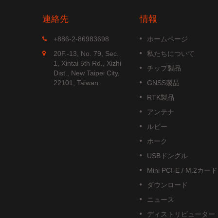
連絡先
情報
MGS-1513-52Q
+886-2-86983698
ホームページ
52Qは、す
MGS-1513-52Qは、埋め込み型
20F.-13, No. 79, Sec.
私たちについて
航法システ
パッチアンテナとGNSS受信回
1, Xintai 5th Rd., Xizhi
チップ製品
NSS位置
を含む完全なスタンドアロンの
Dist., New Taipei City,
新しい
ルチ周波数GNSSスマートアン
22101, Taiwan
GNSS製品
 B1C信
ナモジュールで、Airoha...
RTK製品
す。
続きを読む
アンテナ
ルビー
ホーク
USBドングル
Mini PCI-E / M.2カード
ダウンロード
ニュース
ディストリビューター