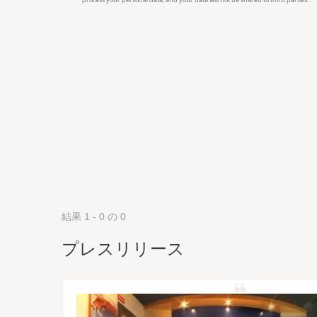
結果 1 - 0 の 0
プレスリリース
バル衛星