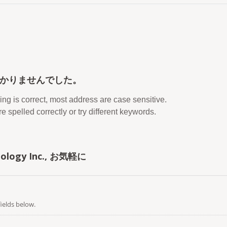
かりませんでした。
ing is correct, most address are case sensitive.
 spelled correctly or try different keywords.
ogy Inc., お気軽に