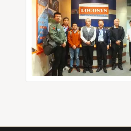
た高性能
ュールは
UAVな
により、