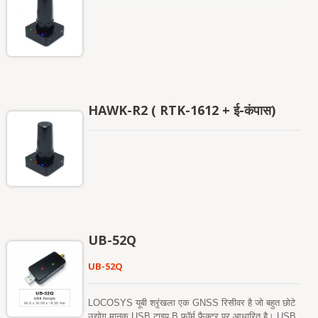
HAWK-R2 ( RTK-1612 + ई-कंपास)
UB-52Q
UB-52Q
LOCOSYS यूबी श्रृंखला एक GNSS रिसीवर है जो बहुत छोटे
उद्योग मानक USB टाइप B फॉर्म फैक्टर पर आधारित है। USB