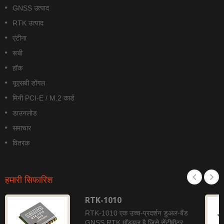
GNSS उत्पाद
RTK उत्पाद
एंटीना
रूबी
हॉक
यूएसबी डोंगल
मिनी PCI-E / M.2 कार्ड
डाउनलोड
समाचार
वितरक
हमारी सिफारिश
RTK-1010
RTK-1010 एक उच्च-प्रदर्शन डुअल-बैंड
GNSS RTK मॉड्यूल है जिसे सेंटीमीटर