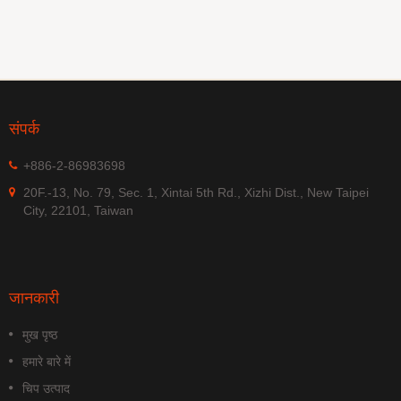
संपर्क
+886-2-86983698
20F.-13, No. 79, Sec. 1, Xintai 5th Rd., Xizhi Dist., New Taipei
City, 22101, Taiwan
जानकारी
मुख पृष्ठ
हमारे बारे में
चिप उत्पाद