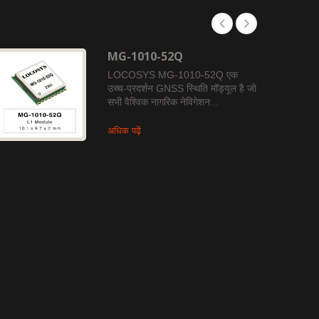
MG-1010-52Q
LOCOSYS MG-1010-52Q एक
उच्च-प्रदर्शन GNSS स्थिति मॉड्यूल है जो
सभी वैश्विक नागरिक नेविगेशन...
अधिक पढ़ें