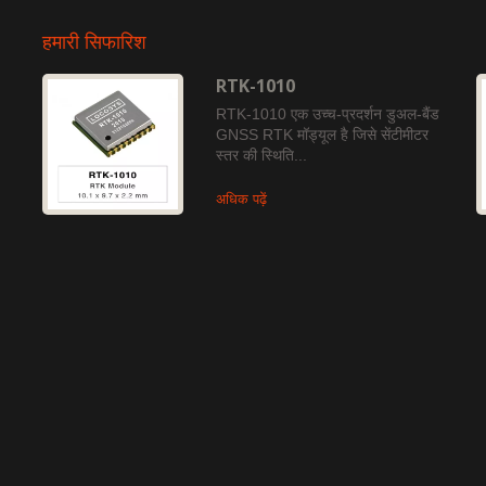
हमारी सिफारिश
RTK-1010
RTK-1010 एक उच्च-प्रदर्शन डुअल-बैंड
GNSS RTK मॉड्यूल है जिसे सेंटीमीटर
स्तर की स्थिति...
अधिक पढ़ें