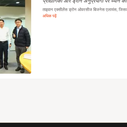
प्रौद्योगिकी और ड्रोन अनुप्रयोगों पर ध्यान कें
ताइवान एक्सीलेंस ड्रोन ओवरसीज बिजनेस एलायंस, जिसका न
अधिक पढ़ें