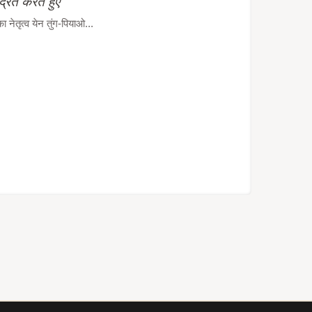
द्रित करते हुए
ेतृत्व येन तुंग-पियाओ...