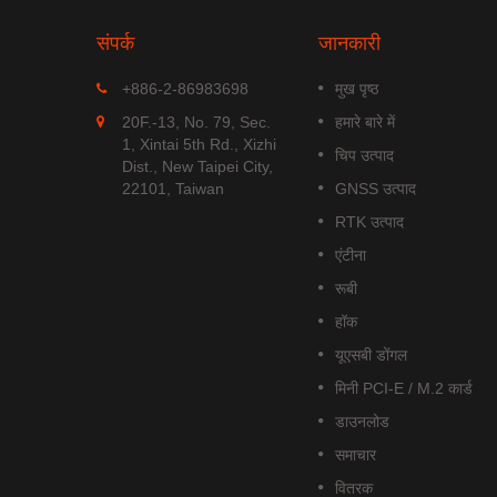
संपर्क
जानकारी
MGS-1513-52Q
+886-2-86983698
मुख पृष्ठ
Q एक
MGS-1513-52Q एक पूर्ण स्टैंडअलोन
20F.-13, No. 79, Sec.
हमारे बारे में
ड्यूल है जो
मल्टी-फ्रीक्वेंसी GNSS स्मार्ट एंटीना
1, Xintai 5th Rd., Xizhi
चिप उत्पाद
.
मॉड्यूल है,...
Dist., New Taipei City,
22101, Taiwan
GNSS उत्पाद
अधिक पढ़ें
RTK उत्पाद
एंटीना
रूबी
हॉक
यूएसबी डोंगल
मिनी PCI-E / M.2 कार्ड
डाउनलोड
समाचार
वितरक