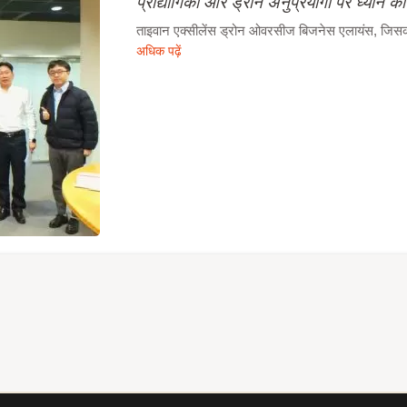
प्रौद्योगिकी और ड्रोन अनुप्रयोगों पर ध्यान कें
ताइवान एक्सीलेंस ड्रोन ओवरसीज बिजनेस एलायंस, जिसका न
अधिक पढ़ें