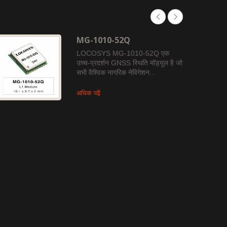
MG-1010-52Q
LOCOSYS MG-1010-52Q एक
उच्च-प्रदर्शन GNSS स्थिति मॉड्यूल है जो
सभी वैश्विक नागरिक नेविगेशन...
अधिक पढ़ें