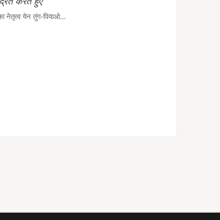
द्रित करते हुए
ेतृत्व येन तुंग-पियाओ...