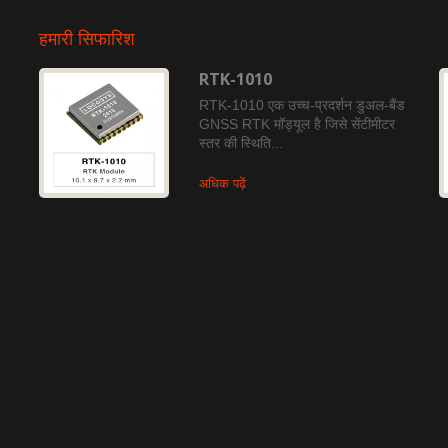
हमारी सिफारिश
RTK-1010
RTK-1010 एक उच्च-प्रदर्शन डुअल-बैंड
GNSS RTK मॉड्यूल है जिसे सेंटीमीटर
स्तर की स्थिति...
अधिक पढ़ें