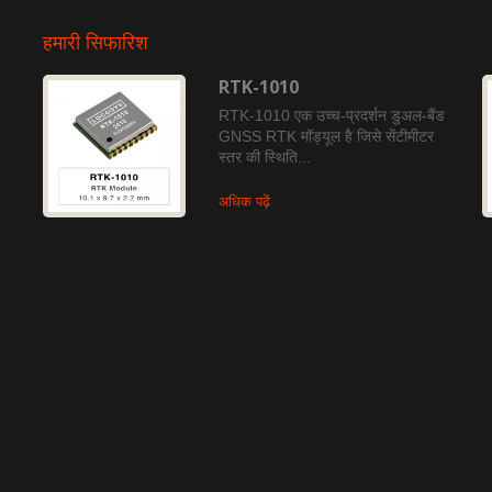
हमारी सिफारिश
RTK-1010
RTK-1010 एक उच्च-प्रदर्शन डुअल-बैंड
GNSS RTK मॉड्यूल है जिसे सेंटीमीटर
स्तर की स्थिति...
अधिक पढ़ें