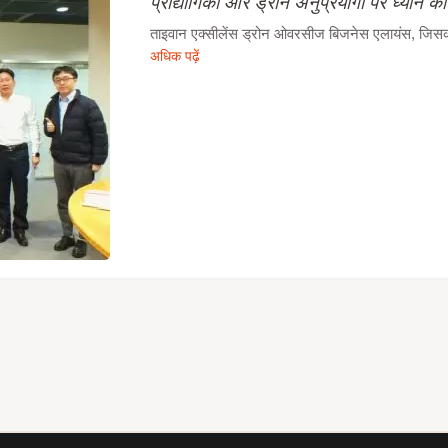
प्रौद्योगिकी और ड्रोन अनुप्रयोगों पर ध्यान कें
ताइवान एक्सीलेंस ड्रोन ओवरसीज बिजनेस एलायंस, जिसका न
अधिक पढ़ें