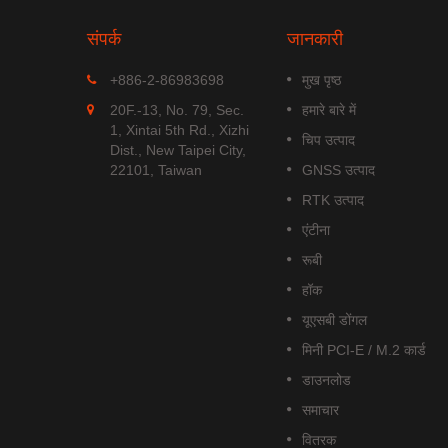
संपर्क
जानकारी
MGS-1513-52Q
+886-2-86983698
मुख पृष्ठ
Q एक
MGS-1513-52Q एक पूर्ण स्टैंडअलोन
20F.-13, No. 79, Sec.
हमारे बारे में
ड्यूल है जो
मल्टी-फ्रीक्वेंसी GNSS स्मार्ट एंटीना
1, Xintai 5th Rd., Xizhi
चिप उत्पाद
.
मॉड्यूल है,...
Dist., New Taipei City,
22101, Taiwan
GNSS उत्पाद
अधिक पढ़ें
RTK उत्पाद
एंटीना
रूबी
हॉक
यूएसबी डोंगल
मिनी PCI-E / M.2 कार्ड
डाउनलोड
समाचार
वितरक