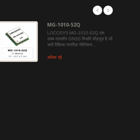
MG-1010-52Q
LOCOSYS MG-1010-52Q एक
उच्च-प्रदर्शन GNSS स्थिति मॉड्यूल है जो
सभी वैश्विक नागरिक नेविगेशन...
अधिक पढ़ें