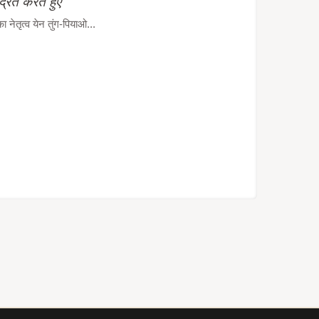
द्रित करते हुए
ेतृत्व येन तुंग-पियाओ...