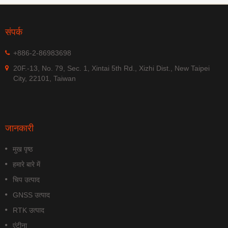
संपर्क
+886-2-86983698
20F.-13, No. 79, Sec. 1, Xintai 5th Rd., Xizhi Dist., New Taipei
City, 22101, Taiwan
जानकारी
मुख पृष्ठ
हमारे बारे में
चिप उत्पाद
GNSS उत्पाद
RTK उत्पाद
एंटीना