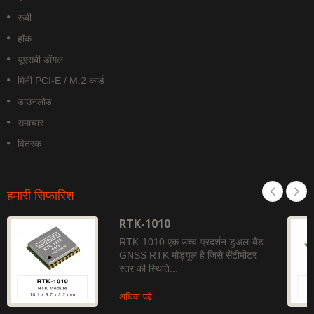
रूबी
हॉक
यूएसबी डोंगल
मिनी PCI-E / M.2 कार्ड
डाउनलोड
समाचार
वितरक
हमारी सिफारिश
RTK-1010
RTK-1010 एक उच्च-प्रदर्शन डुअल-बैंड
GNSS RTK मॉड्यूल है जिसे सेंटीमीटर
स्तर की स्थिति...
अधिक पढ़ें