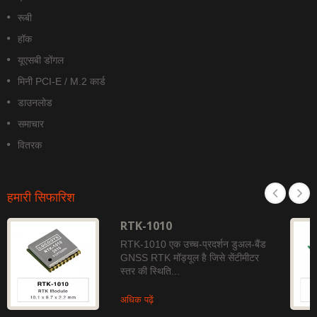
रूबी
हॉक
यूएसबी डोंगल
मिनी PCI-E / M.2 कार्ड
डाउनलोड
समाचार
वितरक
हमारी सिफारिश
RTK-1010
RTK-1010 एक उच्च-प्रदर्शन डुअल-बैंड
GNSS RTK मॉड्यूल है जिसे सेंटीमीटर
स्तर की स्थिति...
अधिक पढ़ें