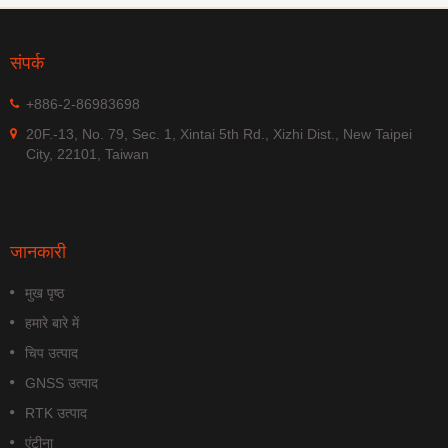
संपर्क
+886-2-86983698
20F.-13, No. 79, Sec. 1, Xintai 5th Rd., Xizhi Dist., New Taipei
City, 22101, Taiwan
जानकारी
मुख पृष्ठ
हमारे बारे में
चिप उत्पाद
GNSS उत्पाद
RTK उत्पाद
एंटीना